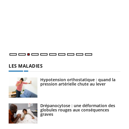
Ecz
You
pour
L'ét
Vaca
Nos 
LES MALADIES
Hypotension orthostatique : quand la
pression artérielle chute au lever
Drépanocytose : une déformation des
globules rouges aux conséquences
graves