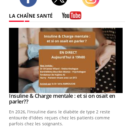
Twitter
Facebook
Instagram
LA CHAÎNE SANTÉ
Youtube
Youtube
Insuline & Charge mentale : et si on osait en
Youtube
Youtube
parler??
En 2026, l'insuline dans le diabète de type 2 reste
entourée d'idées reçues chez les patients comme
parfois chez les soignants.