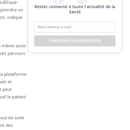
publique-
Restez connecté à toute l’actualité de la
Twitter
Facebook
Instagram
e prendre un
Santé
ion, indique
S'INSCRIRE À LA NEWSLETTER
ns même avoir
 ces parcours
 la plateforme
ats et
e peut
uel le patient
tout de suite
ent des