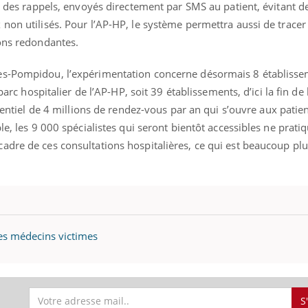
rs des rappels, envoyés directement par SMS au patient, évitant 
non utilisés. Pour l’AP-HP, le système permettra aussi de tracer
ions redondantes.
es-Pompidou, l’expérimentation concerne désormais 8 établiss
 parc hospitalier de l’AP-HP, soit 39 établissements, d’ici la fin de 
otentiel de 4 millions de rendez-vous par an qui s’ouvre aux patie
le, les 9 000 spécialistes qui seront bientôt accessibles ne prati
adre de ces consultations hospitalières, ce qui est beaucoup plu
Éclipse solaire du 12 août
Bébés, j
: “Des verres adaptés,
quelle t
c'est indispensable pour
pharmac
la santé des yeux”
vacance
es médecins victimes
Les troubles du sommeil
Syndrom
modifient votre cerveau !
quels so
exercice
S