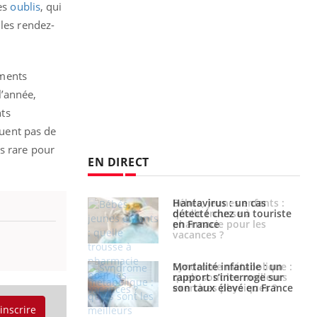
des
oublis
, qui
 les rendez-
ements
l’année,
nts
quent pas de
s rare pour
EN DIRECT
eunes enfants :
Hantavirus : un cas
rousse à
détecté chez un touriste
ie pour les
en France
s ?
e métabolique :
Mortalité infantile : un
nt les meilleurs
rapport s’interroge sur
s physiques ?
son taux élevé en France
'inscrire