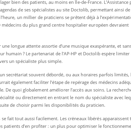
lager bien des patients, au moins en Île-de-France. L’Assistance 
agendas de ses spécialistes au site Doctolib, permettant ainsi d
’heure, un millier de praticiens se prêtent déjà à l’expérimentat
00 médecins du plus grand centre hospitalier européen devraient
ar une longue attente assortie d’une musique exaspérante, et sa
teur humain ? Le partenariat de l’AP-HP et Doctolib espère limiter
ers un spécialiste plus simple.
n secrétariat souvent débordé, ou aux horaires parfois limités,
rrait également faciliter l’étape de repérage des médecins adéqu
le. De quoi globalement améliorer l’accès aux soins. La recherch
écialité ou directement en entrant le nom du spécialiste avec leq
suite de choisir parmi les disponibilités du praticien.
e fait tout aussi facilement. Les créneaux libérés apparaissent 
res patients d’en profiter : un plus pour optimiser le fonctionnem