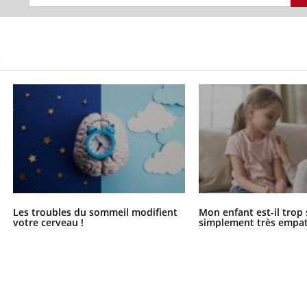
Mon enfant est-il trop
Comment
sensible ou simplement
pendant
très empathique ?
S
Les troubles du sommeil modifient
Mon enfant est-il trop
votre cerveau !
simplement très empat