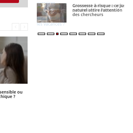
 éviter une otite
Grossesse à risque : ce jus
 les vacances ?
naturel attire l'attention
des chercheurs
Bébés, jeunes enfants : quelle
 sensible ou
trousse à pharmacie pour les
hique ?
vacances ?