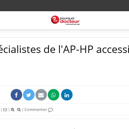
écialistes de l'AP-HP access
|
|
|
Commenter