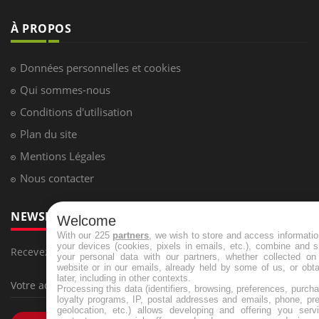
À PROPOS
Données personnelles et cookies
Qui sommes-nous
Conditions d'utilisation
Plan du site
Mentions Légales
Nous contacter
NEWSLETTER
Welcome
With our 225
partners
, we wish to store and access informati
your devices (cookies, pixels in emails, etc.), combine and 
Recevez toutes les semaines les meilleures infos santé
your personal data with our partners, whether collected on 
website or in our emails, already held by some of us, or obt
later, including in other contexts.
Processing this data (identifiers, browsing, preferences, purch
loyalty programs, IP, postal addresses and emails, phone, pr
geolocation, etc.) allows developing and offering you servi