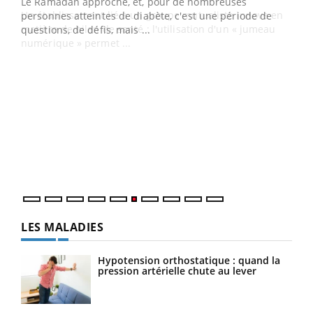
Un établissement lié à un groupe mutualiste innove en
e
matière de bilan de santé : l'utilisation d'un « jumeau
numérique » permet ...
COU
You
Coup
vous
épis
LES MALADIES
Hypotension orthostatique : quand la
pression artérielle chute au lever