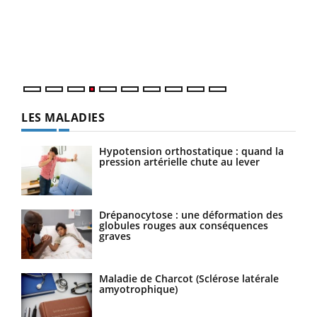
Le 
pers
ques
LES MALADIES
Hypotension orthostatique : quand la
pression artérielle chute au lever
Drépanocytose : une déformation des
globules rouges aux conséquences
graves
Maladie de Charcot (Sclérose latérale
amyotrophique)