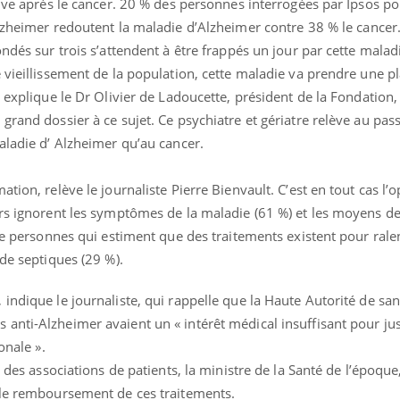
rive après le cancer. 20 % des personnes interrogées par Ipsos po
lzheimer redoutent la maladie d’Alzheimer contre 38 % le cancer
ndés sur trois s’attendent à être frappés un jour par cette maladi
 vieillissement de la population, cette maladie va prendre une p
Les crises d’angoisse
Éclipse 
, explique le Dr Olivier de Ladoucette, président de la Fondation,
peuvent-elles survenir
: “Des v
rand dossier à ce sujet. Ce psychiatre et gériatre relève au pass
sans raison apparente ?
c'est in
la santé
aladie d’ Alzheimer qu’au cancer.
Fatigue en vacances :
Les tro
normal ou signe d’une
modifien
tion, relève le journaliste Pierre Bienvault. C’est en tout cas l’
maladie ?
ers ignorent les symptômes de la maladie (61 %) et les moyens de
 de personnes qui estiment que des traitements existent pour ralen
Et si les caries pouvaient
Mon enfa
 de septiques (29 %).
bientôt disparaître sans
sensibl
plombage ?
très em
indique le journaliste, qui rappelle que la Haute Autorité de san
nti-Alzheimer avaient un « intérêt médical insuffisant pour just
onale ».
t des associations de patients, la ministre de la Santé de l’époque
 le remboursement de ces traitements.