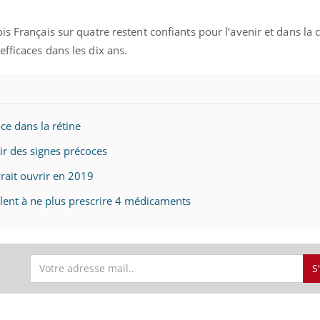
s Français sur quatre restent confiants pour l’avenir et dans la 
fficaces dans les dix ans.
ce dans la rétine
éma Chronique des Mains :
Carence en fer : com
tube
Youtube
Youtube
Youtube
liquer ma maladie
prévenir
hir des signes précoces
 a des sujets qui sont faciles à aborder...
Fatigue, irritabilité, brou
rait ouvrir en 2019
tres non ! D'un côté, poser des
même alopécie… Les sym
lent à ne plus prescrire 4 médicaments
tions sur la maladie d'un proche c'est
carence en fer sont multi
rer ...
...
S