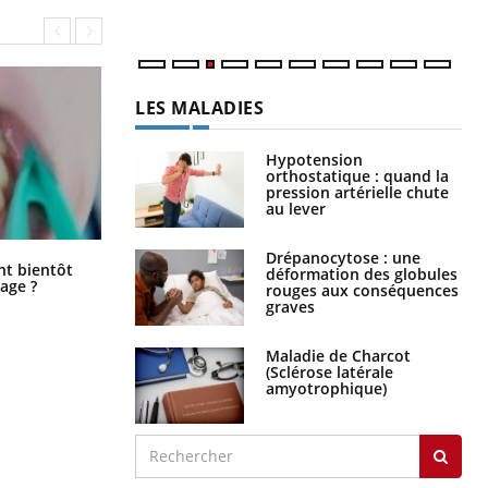
LES MALADIES
Hypotension
orthostatique : quand la
pression artérielle chute
au lever
Drépanocytose : une
Éclipse solaire du 12 août : “Des
ent bientôt
déformation des globules
verres adaptés, c'est indispensable
age ?
rouges aux conséquences
pour la santé des yeux”
graves
Maladie de Charcot
(Sclérose latérale
amyotrophique)