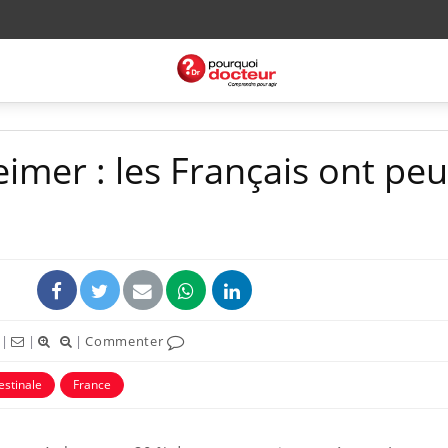
imer : les Français ont peu
|
|
|
Commenter
estinale
France