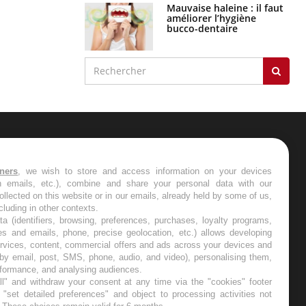
Mauvaise haleine : il faut
améliorer l’hygiène
bucco-dentaire
ER
tners
, we wish to store and access information on your devices
in emails, etc.), combine and share your personal data with our
s les semaines les meilleures
ollected on this website or in our emails, already held by some of us,
ncluding in other contexts.
ta (identifiers, browsing, preferences, purchases, loyalty programs,
es and emails, phone, precise geolocation, etc.) allows developing
ervices, content, commercial offers and ads across your devices and
 by email, post, SMS, phone, audio, and video), personalising them,
RE
rformance, and analysing audiences.
l" and withdraw your consent at any time via the "cookies" footer
"set detailed preferences" and object to processing activities not