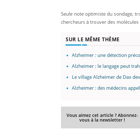
Seule note optimiste du sondage, troi
chercheurs à trouver des molécules e
SUR LE MÊME THÈME
Alzheimer : une détection préco
Ecz
You
exp
Alzheimer : le langage peut tra
Il y
Le village Alzheimer de Dax dev
d'au
Alzheimer : des médecins appel
ques
mont
Vous aimez cet article ? Abonnez-
vous à la newsletter !