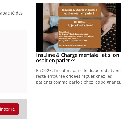
capacité des
prendre pour
Insuline & Charge mentale : et si on
Youtube
Youtube
osait en parler??
illard mental ou
En 2026, l'insuline dans le diabète de type 2
ptômes de la
reste entourée d'idées reçues chez les
ples ce qui la rend
patients comme parfois chez les soignants.
Ec
You
pré
L'é
'inscrire
ryt
sol
sont