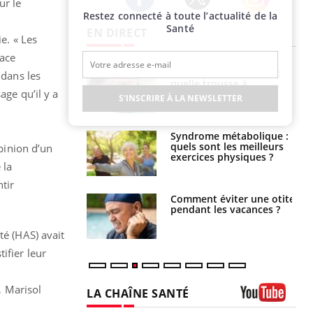
ur le
Restez connecté à toute l’actualité de la
Twitter
Facebook
Instagram
.
Santé
EN DIRECT
e. « Les
lace
solaire du 12 août
Bébés, jeunes enfants :
 dans les
erres adaptés,
quelle trousse à
age qu’il y a
dispensable pour
pharmacie pour les
S'INSCRIRE À LA NEWSLETTER
 des yeux”
vacances ?
ubles du sommeil
Syndrome métabolique :
t votre cerveau !
quels sont les meilleurs
opinion d’un
exercices physiques ?
 la
tir
nt est-il trop
Comment éviter une otite
e ou simplement
pendant les vacances ?
pathique ?
té (HAS) avait
ifier leur
, Marisol
LA CHAÎNE SANTÉ
Youtube