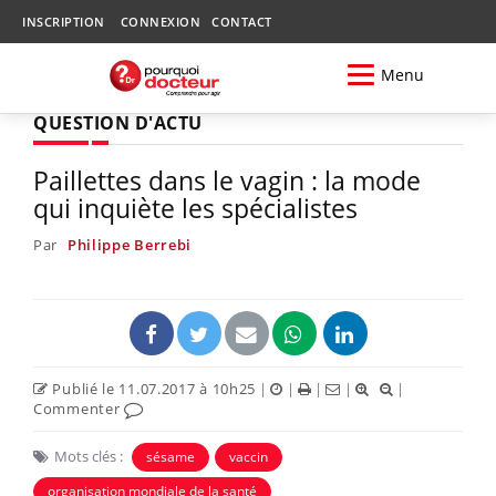
INSCRIPTION
CONNEXION
CONTACT
Menu
QUESTION D'ACTU
Paillettes dans le vagin : la mode
qui inquiète les spécialistes
Par
Philippe Berrebi
Publié le 11.07.2017 à 10h25
|
|
|
|
|
Commenter
Mots clés :
sésame
vaccin
organisation mondiale de la santé