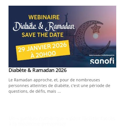
Youtube
Youtube
Diabète & Ramadan 2026
Un « jumeau numérique » pour faciliter l’accès
Youtube
Youtube
Youtube
à la médecine préventive
Le Ramadan approche, et, pour de nombreuses
Un établissement lié à un groupe mutualiste innove en
personnes atteintes de diabète, c'est une période de
matière de bilan de santé : l'utilisation d'un « jumeau
questions, de défis, mais ...
numérique » permet ...
COU
You