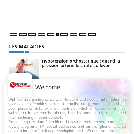
Coup
vous
épis
LES MALADIES
Hypotension orthostatique : quand la
pression artérielle chute au lever
Welcome
Drépanocytose : une déformation des
globules rouges aux conséquences
graves
With our 225
partners
, we wish to store and access information on
your devices (cookies, pixels in emails, etc.), combine and share
your personal data with our partners, whether collected on this
website or in our emails, already held by some of us, or obtained
Maladie de Charcot (Sclérose latérale
later, including in other contexts.
amyotrophique)
Processing this data (identifiers, browsing, preferences, purchases,
loyalty programs, IP, postal addresses and emails, phone, precise
geolocation, etc.) allows developing and offering you services,