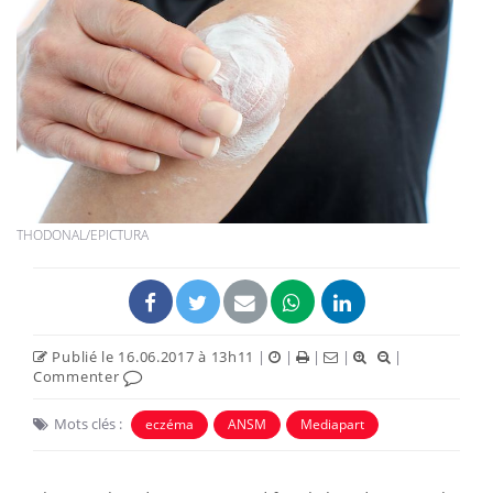
THODONAL/EPICTURA
Publié le 16.06.2017 à 13h11
|
|
|
|
|
Commenter
Mots clés :
eczéma
ANSM
Mediapart