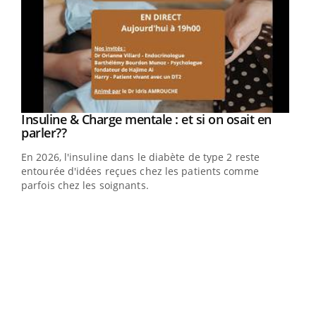
Insuline & Charge mentale : et si on osait en
Youtube
Youtube
parler??
En 2026, l'insuline dans le diabète de type 2 reste
entourée d'idées reçues chez les patients comme
parfois chez les soignants.
Ecz
You
pour
L'ét
Vaca
Nos 