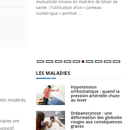
mutualiste innove en matière de bilan de
santé : l'utilisation d'un « jumeau
CO
You
numérique » permet ...
Cou
nou
bou
épi
LES MALADIES
Hypotension
orthostatique : quand la
pression artérielle chute
lutôt modérés,
au lever
Drépanocytose : une
déformation des globules
ntaires ont
rouges aux conséquences
graves
trictif,