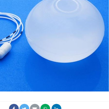
Cytomégalovirus : ce qui
Pourquo
change dans la prise en
gâche-t-
charge des femmes
jours de
enceintes
La sieste empêche-t-elle
Fortes c
de dormir la nuit ?
pourquo
noyade g
VIH : la fin du comprimé
Le Viagr
tous les jours se profile-t-
freiner 
elle enfin ?
cancer ?