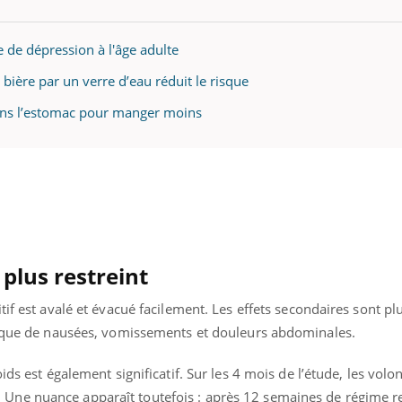
il, activités en plein air… Nos mains
défis, mais ...
 ...
ue de dépression à l'âge adulte
bière par un verre d’eau réduit le risque
dans l’estomac pour manger moins
plus restreint
tif est avalé et évacué facilement. Les effets secondaires sont p
s que de nausées, vomissements et douleurs abdominales.
ids est également significatif. Sur les 4 mois de l’étude, les volo
ne nuance apparaît toutefois : après 12 semaines de régime res