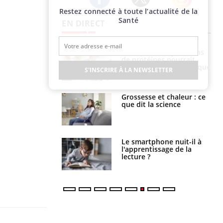
Restez connecté à toute l’actualité de la
Twitter
Facebook
Instagram
Santé
EN DIRECT
i votre ventre
Pourquoi manger moins
il les premiers
de protéines pourrait
 vos vacances ?
finalement être bénéfique
S'INSCRIRE À LA NEWSLETTER
haleurs :
Grossesse et chaleur : ce
i le risque de
que dit la science
rimpe-t-il ?
a pourrait-il
Le smartphone nuit-il à
la propagation du
l'apprentissage de la
lecture ?