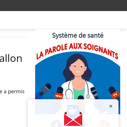
allon
le a permis
Publicité