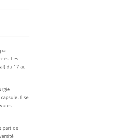
 par
ccès. Les
gal) du 17 au
urgie
 capsule. Il se
 voies
e part de
versité