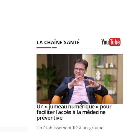
LA CHAÎNE SANTÉ
Youtube
Youtube
2026
Un « jumeau numérique » pour
Youtube
faciliter l’accès à la médecine
 pour de
Youtube
préventive
teintes de
Un établissement lié à un groupe
e de questions, de