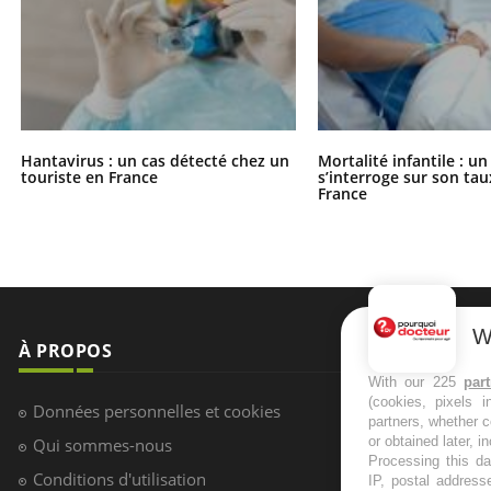
Hantavirus : un cas détecté chez un
Mortalité infantile : u
touriste en France
s’interroge sur son tau
France
W
À PROPOS
NEWSLETT
With our 225
par
(cookies, pixels 
Recevez toute
Données personnelles et cookies
partners, whether c
infos santé
or obtained later, i
Qui sommes-nous
Processing this da
Conditions d'utilisation
IP, postal address