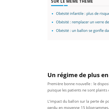
SUR LE MÊME THÈME
les ce qui la rend
patients comme parfois chez les soignants.
sole
sont
Obésité infantile : plus de risq
Obésité : remplacer un verre de 
Obésité : un ballon se gonfle 
Un régime de plus en 
Première bonne nouvelle : le disposi
puisque les patients ne sont plaint
L’impact du ballon sur la perte de po
perdu en moyenne 15 kilogrammes. U