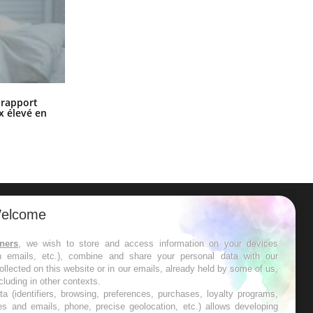
Grossesse à risque : ce jus naturel
n rapport
attire l'attention des chercheurs
x élevé en
elcome
ER
tners
, we wish to store and access information on your devices
in emails, etc.), combine and share your personal data with our
s les semaines les meilleures
ollected on this website or in our emails, already held by some of us,
ncluding in other contexts.
ta (identifiers, browsing, preferences, purchases, loyalty programs,
es and emails, phone, precise geolocation, etc.) allows developing