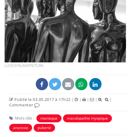
LUCICATALIN/EPICTURA
Publié le 03.05.2017 à 17h22
|
|
|
|
|
Commenter
Mots clés :
maniaque
maculopathie myopique
anorexie
puberté