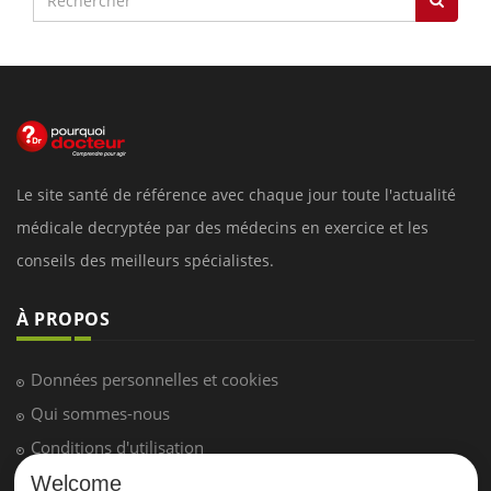
Le site santé de référence avec chaque jour toute l'actualité
médicale decryptée par des médecins en exercice et les
conseils des meilleurs spécialistes.
À PROPOS
Données personnelles et cookies
Qui sommes-nous
Conditions d'utilisation
Plan du site
Welcome