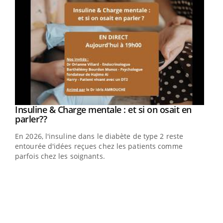
Youtube
Insuline & Charge mentale : et si on osait en
Youtube
Youtube
parler??
En 2026, l'insuline dans le diabète de type 2 reste
entourée d'idées reçues chez les patients comme
parfois chez les soignants.
Ecz
You
pour
L'ét