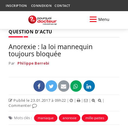
INSCRIPTION
CONNEXION
CONTACT
Menu
QUESTION D'ACTU
Anorexie : la loi mannequin
toujours bloquée
Par
Philippe Berrebi
Publié le 23.01.2017 à 09h22
|
|
|
|
|
Commenter
Mots clés :
maniaque
anorexie
mille-pattes