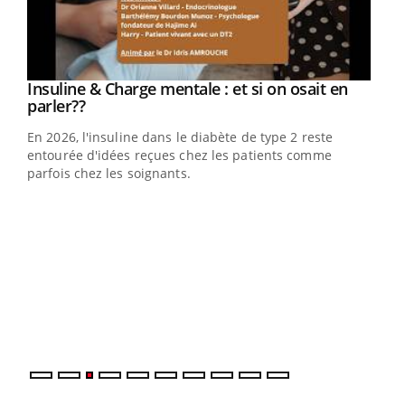
Youtube
Insuline & Charge mentale : et si on osait en
Youtube
Youtube
parler??
En 2026, l'insuline dans le diabète de type 2 reste
entourée d'idées reçues chez les patients comme
parfois chez les soignants.
Ecz
You
pour
L'ét
Vaca
Nos 