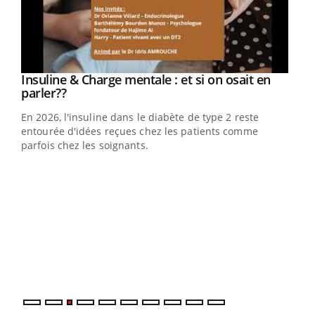
Youtube
Insuline & Charge mentale : et si on osait en
Youtube
Youtube
parler??
En 2026, l'insuline dans le diabète de type 2 reste
entourée d'idées reçues chez les patients comme
parfois chez les soignants.
Ecz
You
pour
L'ét
Vaca
Nos 