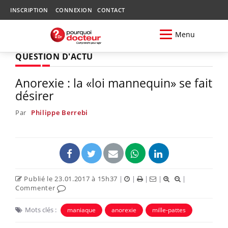
INSCRIPTION
CONNEXION
CONTACT
Menu
QUESTION D'ACTU
Anorexie : la «loi mannequin» se fait
désirer
Par
Philippe Berrebi
Publié le 23.01.2017 à 15h37
|
|
|
|
|
Commenter
Mots clés :
maniaque
anorexie
mille-pattes