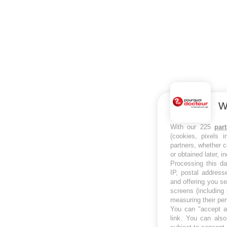
W
With our 225
par
(cookies, pixels 
partners, whether c
or obtained later, i
Processing this da
IP, postal address
and offering you s
screens (including
measuring their pe
You can "accept al
link
. You can also 