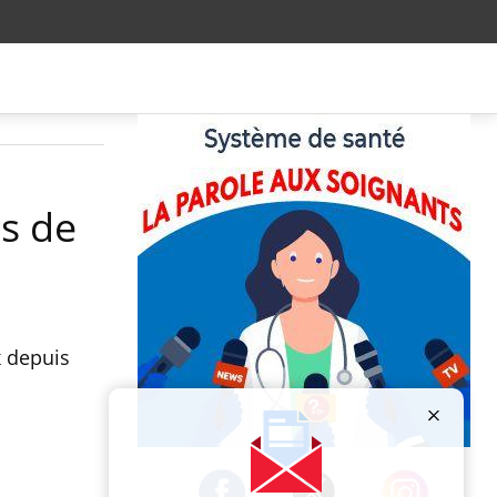
es de
x depuis
Publicité