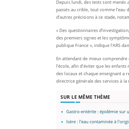
Depuis lundi, des tests sont menés af
passés au crible, tout comme l’eau d
d’autres précisions à ce stade, notam
« Des questionnaires d’investigation
des premiers signes et les symptômes
publique France », indique l’ARS d
En attendant de mieux comprendre ce
l’école, afin d’éviter que les enfant
des locaux et chaque enseignant a re
directrice générale des services à l
SUR LE MÊME THÈME
ale : et si on
Eczéma Chronique des Mains : se
Dia
Youtube
You
ube
Youtube
préparer pour l’été !
Gastro-entérite : épidémie sur
Le 
 diabète de type 2
L'été arrive… et avec lui, un tout nouveau
nom
Isère : l'eau contaminée à l'orig
ues chez les
rythme de vie ! Vacances, plage, piscine,
diab