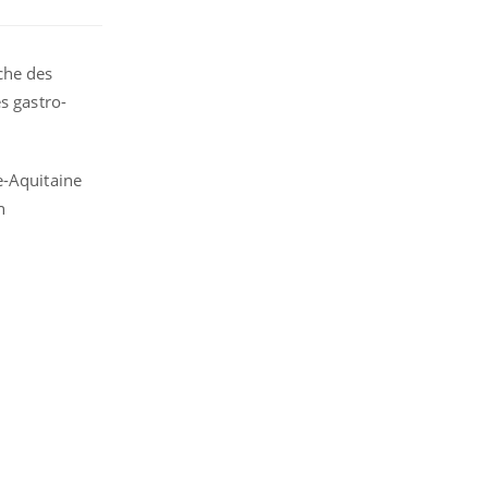
che des
s gastro-
e-Aquitaine
n