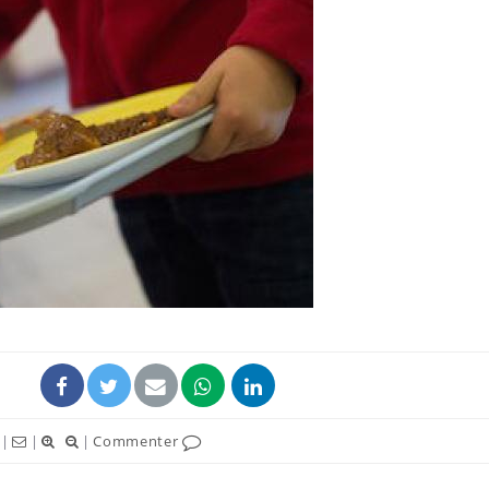
Mortalité infantile : un
Toujour
rapport s’interroge sur
comment
son taux élevé en France
empiète
sur nos 
Grossesse à risque : ce jus
Cancer c
naturel attire l'attention
stratégi
des chercheurs
changé 
basque
Comment oublier les
Chikung
écrans en vacances ?
West Nil
t-il dan
France ?
|
|
|
Commenter