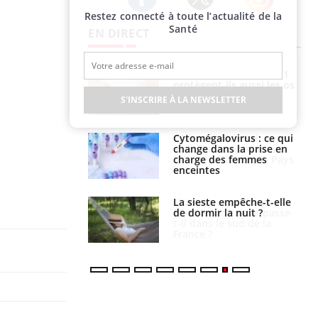
Restez connecté à toute l’actualité de la
Twitter
Facebook
Instagram
Santé
EN DIRECT
s connectés :
Les médicaments GLP-1
 le travail
protègent-ils aussi les os
 de plus en plus
?
S'INSCRIRE À LA NEWSLETTER
soirées
olorectal : une
Cytomégalovirus : ce qui
e simple aurait
change dans la prise en
la donne au Pays
charge des femmes
enceintes
unya, dengue,
La sieste empêche-t-elle
e : que se passe-
de dormir la nuit ?
s le sud de la