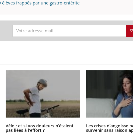
mutualiste innove en mat
s, mais ...
0 élèves frappés par une gastro-entérite
santé : l'utilisation d'un 
numérique » permet ...
S
S
Vélo : et si vos douleurs n’étaient
Les crises d’angoisse p
pas liées à l’effort ?
survenir sans raison a