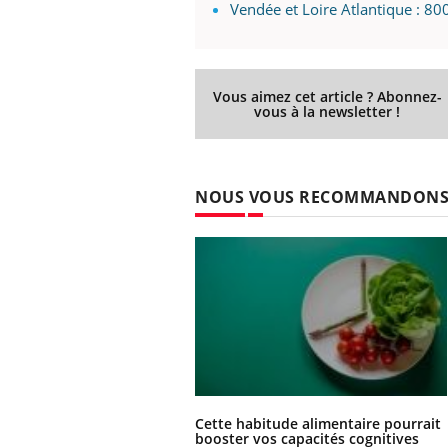
ez les soignants.
soleil, activités en plein air… Nos mains
défi
Vendée et Loire Atlantique : 80
sont ...
Vous aimez cet article ? Abonnez-
vous à la newsletter !
NOUS VOUS RECOMMANDON
Cette habitude alimentaire pourrait
booster vos capacités cognitives