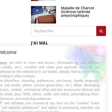
Maladie de Charcot
(Sclérose latérale
amyotrophique)
J'AI MAL
elcome
tners
, we wish to store and access information on your devices
in emails, etc.), combine and share your personal data with our
ollected on this website or in our emails, already held by some of us,
ncluding in other contexts.
ta (identifiers, browsing, preferences, purchases, loyalty programs,
es and emails, phone, precise geolocation, etc.) allows developing
ervices, content, commercial offers and ads across your devices and
 by email, post, SMS, phone, audio, and video), personalising them,
rformance, and analysing audiences.
l" and withdraw your consent at any time via the "cookies" footer
"set detailed preferences" and object to processing activities not