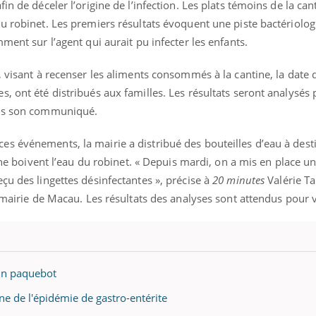
in de déceler l’origine de l’infection. Les plats témoins de la can
u robinet. Les premiers résultats évoquent une piste bactériolog
ment sur l’agent qui aurait pu infecter les enfants.
, visant à recenser les aliments consommés à la cantine, la date 
, ont été distribués aux familles. Les résultats seront analysés 
ans son communiqué.
s événements, la mairie a distribué des bouteilles d’eau à dest
s ne boivent l’eau du robinet. « Depuis mardi, on a mis en place u
çu des lingettes désinfectantes », précise à
20 minutes
Valérie Ta
a mairie de Macau. Les résultats des analyses sont attendus pour 
Youtube
bète & Ramadan 2026
Un « jumeau numériq
tube
Youtube
faciliter l’accès à la 
 un paquebot
Ramadan approche, et, pour de
Youtube
préventive
breuses personnes atteintes de
ine de l'épidémie de gastro-entérite
Un établissement lié à u
ète, c'est une période de questions, de