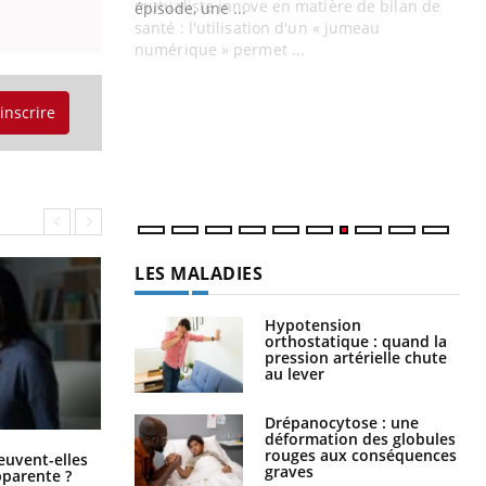
ière de bilan de
épisode, une ...
« jumeau
Qu
You
êtr
"Le
'inscrire
qua
Doc
dir
LES MALADIES
Hypotension
orthostatique : quand la
pression artérielle chute
au lever
Drépanocytose : une
déformation des globules
Fatigue en vacances : normal ou
rouges aux conséquences
euvent-elles
signe d’une maladie ?
graves
pparente ?