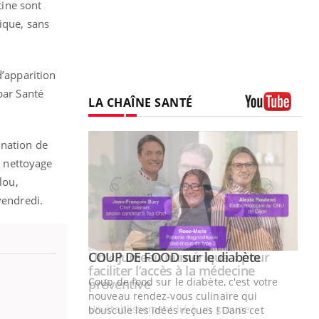
tine sont
ique, sans
d’apparition
par Santé
LA CHAÎNE SANTÉ
Youtube
ination de
n nettoyage
lou,
vendredi.
Youtube
ue » pour
COUP DE FOOD sur le diabète
Youtube
médecine
Coup de food sur le diabète, c'est votre
nouveau rendez-vous culinaire qui
n groupe
bouscule les idées reçues ! Dans cet