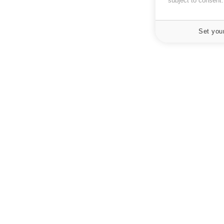
subject to consent
Set you
À PROPOS
NEWSLETT
Recevez toute
Données personnelles et cookies
infos santé