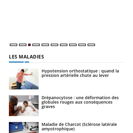
Ecz
You
pour
L'ét
Vaca
Nos 
LES MALADIES
Hypotension orthostatique : quand la
pression artérielle chute au lever
Drépanocytose : une déformation des
globules rouges aux conséquences
graves
Maladie de Charcot (Sclérose latérale
amyotrophique)