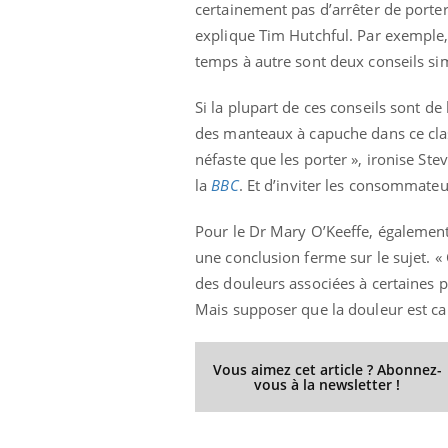
certainement pas d’arrêter de porte
explique Tim Hutchful. Par exemple, 
temps à autre sont deux conseils si
Youtube
ue » pour
COUP DE FOOD sur le diabète
Qua
Youtube
You
Si la plupart de ces conseils sont de
médecine
êtr
Coup de food sur le diabète, c'est votre
des manteaux à capuche dans ce clas
"Les
nouveau rendez-vous culinaire qui
néfaste que les porter », ironise St
 groupe
qual
bouscule les idées reçues ! Dans cet
la
BBC
. Et d’inviter les consommateu
ère de bilan de
Doc
épisode, une ...
« jumeau
dire
Pour le Dr Mary O’Keeffe, également
une conclusion ferme sur le sujet. «
des douleurs associées à certaines pi
Mais supposer que la douleur est cau
Vous aimez cet article ? Abonnez-
vous à la newsletter !