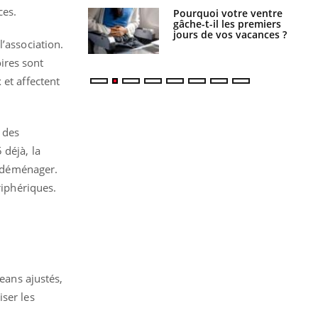
ces.
alovirus : ce qui
Pourquoi votre ventre
ans la prise en
gâche-t-il les premiers
des femmes
jours de vos vacances ?
’association.
es
oires sont
et affectent
 des
 déjà, la
à déménager.
riphériques.
jeans ajustés,
ser les