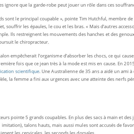
les ignore que la garde-robe peut jouer un rôle dans ces souffran
Cytomég
change d
charge 
ds sont le principal coupable », pointe Tim Hutchful, membre de l
enceint
et, souffrir les épaules, le cou et les bras. « Mais d’autres access
ple. Ils restreignent les mouvements des hanches et des genoux 
ursuit le chiropracteur.
ntalon empêcherait l’organisme d’absorber les chocs, ce qui cause
mière fois que ce jean très à la mode est mis en cause. En 2015
ication scientifique
. Une Australienne de 35 ans a aidé un ami 
odèle, la femme a fini aux urgences avec une atteinte des nerfs pé
cteurs pointe 5 grands coupables. En plus des sacs à main et des 
mitation), talons hauts, mais aussi mules sont accusés de favori
gnent les cervicales, les seconds les dorsales.