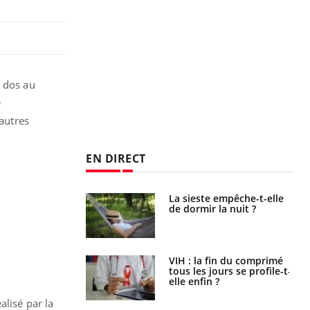
 dos au
e
 autres
EN DIRECT
unya, dengue,
La sieste empêche-t-elle
e : que se passe-
de dormir la nuit ?
s le sud de la
icaments GLP-1
VIH : la fin du comprimé
t-ils aussi les os
tous les jours se profile-t-
elle enfin ?
alisé par la