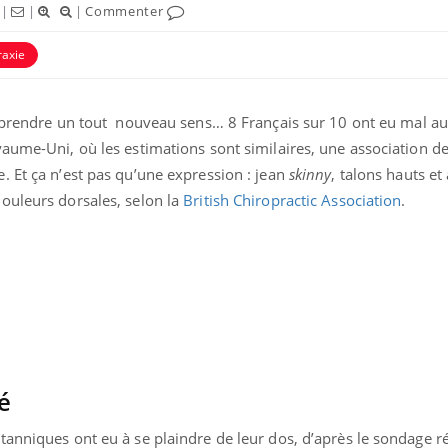
|
|
|
Commenter
raxie
prendre un tout nouveau sens… 8 Français sur 10 ont eu mal au
aume-Uni, où les estimations sont similaires, une association d
. Et ça n’est pas qu’une expression : jean
skinny
, talons hauts et
ouleurs dorsales, selon la
British Chiropractic Association
.
Chikung
West Nil
t-il dan
France ?
Les méd
protègen
é
?
anniques ont eu à se plaindre de leur dos, d’après le sondage ré