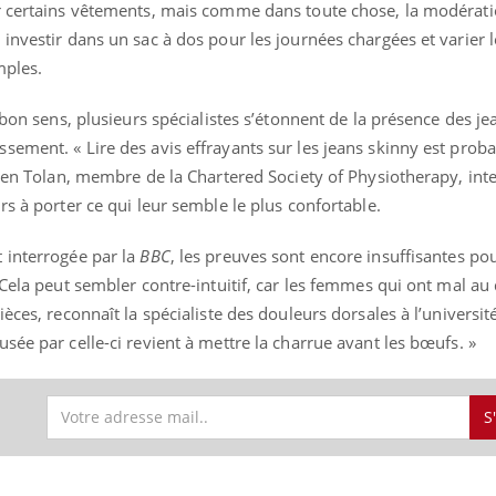
r certains vêtements, mais comme dans toute chose, la modérati
investir dans un sac à dos pour les journées chargées et varier 
mples.
nd l’entreprise mise sur le bien
Eczéma chronique des
tube
Youtube
 bon sens, plusieurs spécialistes s’étonnent de la présence des je
Youtube
Youtu
e global
quotidien (3/3)
sement. « Lire des avis effrayants sur les jeans skinny est prob
 rendez-vous de la santé et de la
Dans cette vidéo, le Dr In
even Tolan, membre de la Chartered Society of Physiotherapy, int
ité de vie au travail" de Pourquoi
dermatologue à Paris, vo
rs à porter ce qui leur semble le plus confortable.
teur reçoivent Régis Blugeon, DRH et
comment protéger vos ma
cteur ...
et éviter les ...
 interrogée par la
BBC
, les preuves sont encore insuffisantes po
 Cela peut sembler contre-intuitif, car les femmes qui ont mal au
èces, reconnaît la spécialiste des douleurs dorsales à l’universit
sée par celle-ci revient à mettre la charrue avant les bœufs. »
S