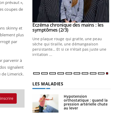
on prévaut »,
les coupes de
 mains : au
Eczéma chronique des mains : les
Youtube
ans skinny et
be
Youtube
symptômes (2/3)
ablement plus
ès Zaraa,
Une plaque rouge qui gratte, une peau
errogé par
us explique
sèche qui tiraille, une démangeaison
ins au quotidien
persistante… Et si ce n'était pas juste une
irritation ...
ur parvenir à
 dos signalent
é de Limerick.
LES MALADIES
Hypotension
'inscrire
orthostatique : quand la
pression artérielle chute
au lever