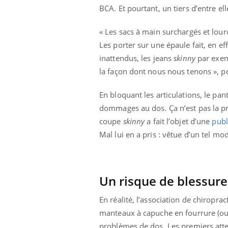
BCA. Et pourtant, un tiers d’entre el
« Les sacs à main surchargés et lour
Les porter sur une épaule fait, en eff
inattendus, les jeans
skinny
par exem
la façon dont nous nous tenons », po
En bloquant les articulations, le pa
dommages au dos. Ça n’est pas la pre
coupe
skinny
a fait l’objet d’une
publ
Mal lui en a pris : vêtue d’un tel m
Un risque de blessure
En réalité, l’association de chiropra
manteaux à capuche en fourrure (ou i
problèmes de dos. Les premiers attei