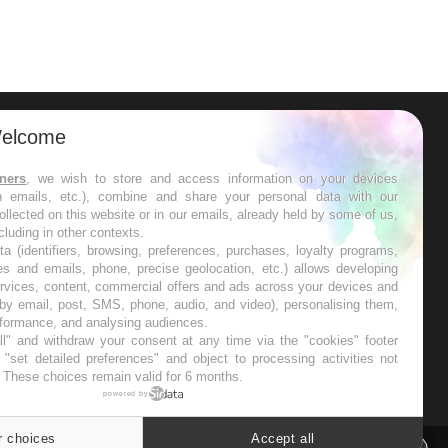
elcome
ER
tners
, we wish to store and access information on your devices
in emails, etc.), combine and share your personal data with our
s les semaines les meilleures
ollected on this website or in our emails, already held by some of us,
ncluding in other contexts.
ta (identifiers, browsing, preferences, purchases, loyalty programs,
es and emails, phone, precise geolocation, etc.) allows developing
ervices, content, commercial offers and ads across your devices and
 by email, post, SMS, phone, audio, and video), personalising them,
RE
rformance, and analysing audiences.
l" and withdraw your consent at any time via the "cookies" footer
"set detailed preferences" and object to processing activities not
. These choices remain valid for 6 months.
powered by
r choices
Accept all