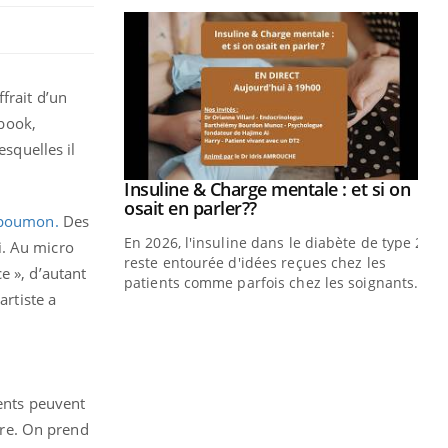
prendre pour
frait d’un
illard mental ou
ebook,
ptômes de la
esquelles il
ples ce qui la rend
Insuline & Charge mentale : et si on
Youtube
Youtube
osait en parler??
 poumon.
Des
En 2026, l'insuline dans le diabète de type 2
i. Au micro
reste entourée d'idées reçues chez les
e », d’autant
patients comme parfois chez les soignants.
artiste a
Ec
You
pré
L'é
ryt
ients peuvent
sol
aire. On prend
sont