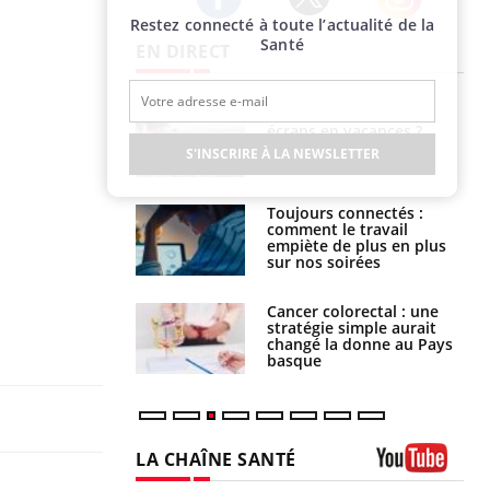
Restez connecté à toute l’actualité de la
Twitter
Facebook
Instagram
Santé
EN DIRECT
us : un cas
Comment oublier les
chez un touriste
écrans en vacances ?
ce
S'INSCRIRE À LA NEWSLETTER
é infantile : un
Toujours connectés :
s’interroge sur
comment le travail
x élevé en France
empiète de plus en plus
sur nos soirées
e à risque : ce jus
Cancer colorectal : une
attire l'attention
stratégie simple aurait
rcheurs
changé la donne au Pays
basque
LA CHAÎNE SANTÉ
Youtube