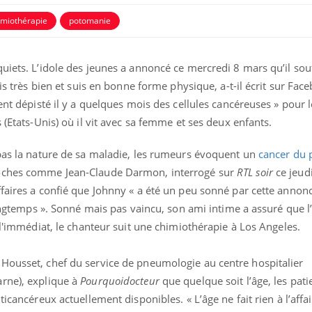
imiothérapie
potomanie
Carence en fer : com
Youtube
Youtube
prévenir
uiets. L’idole des jeunes a annoncé ce mercredi 8 mars qu’il souf
Fatigue, irritabilité, brou
ais très bien et suis en bonne forme physique, a-t-il écrit sur Fac
même alopécie… Les sym
ent dépisté il y a quelques mois des cellules cancéreuses » pour l
carence en fer sont multi
...
 (Etats-Unis) où il vit avec sa femme et ses deux enfants.
éma Chronique des Mains :
tube
Youtube
liquer ma maladie
 pas la nature de sa maladie, les rumeurs évoquent un
cancer du
 a des sujets qui sont faciles à aborder...
roches comme Jean-Claude Darmon, interrogé sur
RTL soir
ce jeud
tres non ! D'un côté, poser des
faires a confié que Johnny « a été un peu sonné par cette annonc
tions sur la maladie d'un proche c'est
longtemps ». Sonné mais pas vaincu, son ami intime a assuré que l’
rer ...
s l'immédiat, le chanteur suit une chimiothérapie à Los Angeles.
Housset, chef du service de pneumologie au centre hospitalier
rne), explique à
Pourquoidocteur
que quelque soit l’âge, les pat
ticancéreux actuellement disponibles. « L’âge ne fait rien à l’aff