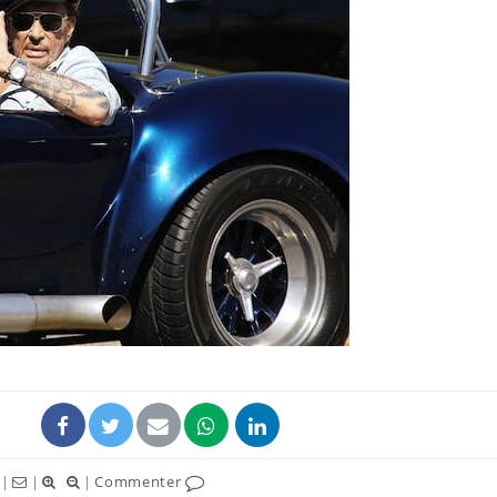
Bébés, jeunes enfants :
Hantavir
quelle trousse à
détecté 
pharmacie pour les
en Fran
vacances ?
Syndrome métabolique :
Mortalit
quels sont les meilleurs
rapport 
exercices physiques ?
son tau
Comment éviter une otite
Grossess
pendant les vacances ?
naturel 
des che
|
|
|
Commenter