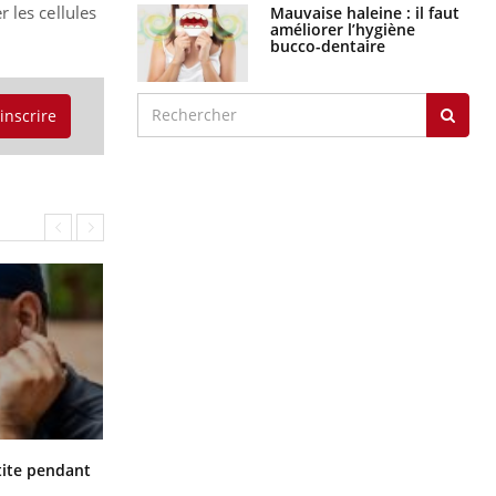
 les cellules
Mauvaise haleine : il faut
améliorer l’hygiène
bucco-dentaire
'inscrire
Hantavirus : un cas détecté chez un
ite pendant
touriste en France