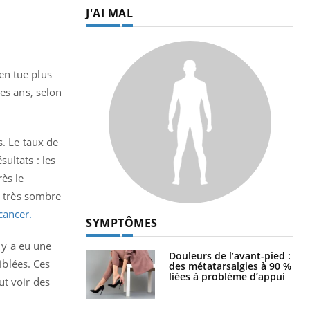
J'AI MAL
en tue plus
es ans, selon
s. Le taux de
ultats : les
ès le
c très sombre
cancer.
SYMPTÔMES
 y a eu une
Douleurs de l’avant-pied :
iblées. Ces
des métatarsalgies à 90 %
liées à problème d’appui
ut voir des