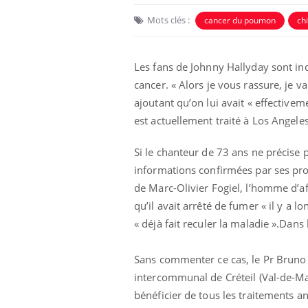
Mots clés :
cancer du poumon
ch
Les fans de Johnny Hallyday sont inq
cancer. « Alors je vous rassure, je v
ajoutant qu’on lui avait « effectivem
est actuellement traité à Los Angeles
Ecz
You
exp
Si le chanteur de 73 ans ne précise
Il y
informations confirmées par ses p
d'au
de Marc-Olivier Fogiel, l’homme d’af
ques
qu’il avait arrêté de fumer « il y a 
mont
« déjà fait reculer la maladie ».Dan
Sans commenter ce cas, le Pr Bruno 
intercommunal de Créteil (Val-de-Ma
bénéficier de tous les traitements an