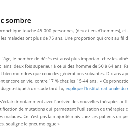
ic sombre
bronchique touche 45 000 personnes, (deux tiers d’hommes), et 
les malades ont plus de 75 ans. Une proportion qui croit au fil d
l’âge, le nombre de décès est aussi plus important chez les aîné
 ainsi deux fois supérieur à celui des homme de 50 à 64 ans. Rés
t bien moindres que ceux des générations suivantes. Dix ans apr
ont encore en vie, contre 17 % chez les 15-44 ans. « Ce pronosti
, diagnostiqué à un stade tardif »,
explique l’Institut nationale du 
s’éclaircir notamment avec l’arrivée des nouvelles thérapies. « Il
tification de mutations qui permettent l’utilisation de thérapies c
 malades. Ce n’est pas la majorité mais chez ces patients on pe
es, souligne le pneumologue ».