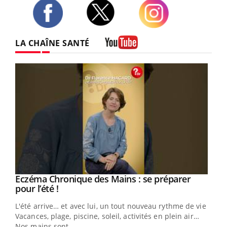
Twitter
Facebook
Instagram
LA CHAÎNE SANTÉ
Youtube
Eczéma Chronique des Mains : se préparer
Youtube
Youtube
pour l’été !
L'été arrive… et avec lui, un tout nouveau rythme de vie !
Vacances, plage, piscine, soleil, activités en plein air…
Nos mains sont ...