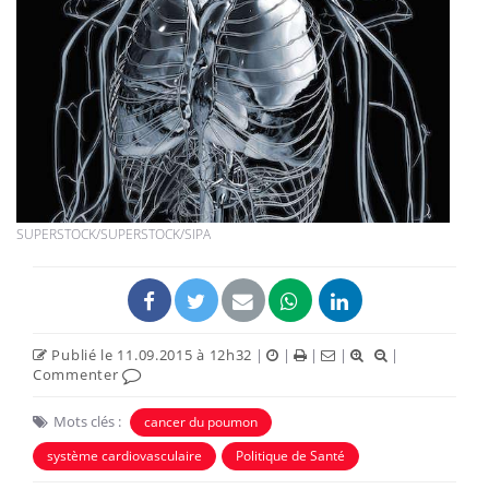
SUPERSTOCK/SUPERSTOCK/SIPA
Publié le 11.09.2015 à 12h32
|
|
|
|
|
Commenter
Mots clés :
cancer du poumon
système cardiovasculaire
Politique de Santé