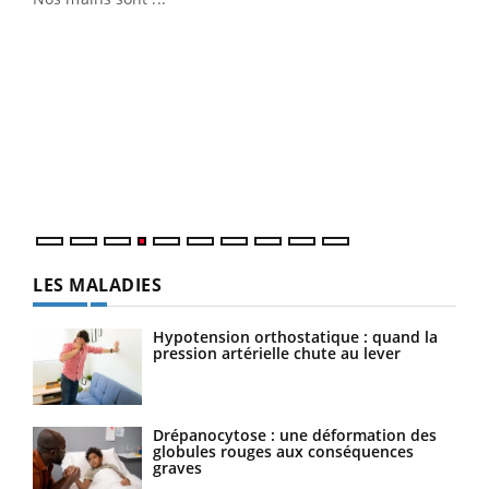
Dia
You
Le 
pers
ques
LES MALADIES
Hypotension orthostatique : quand la
pression artérielle chute au lever
Drépanocytose : une déformation des
globules rouges aux conséquences
graves