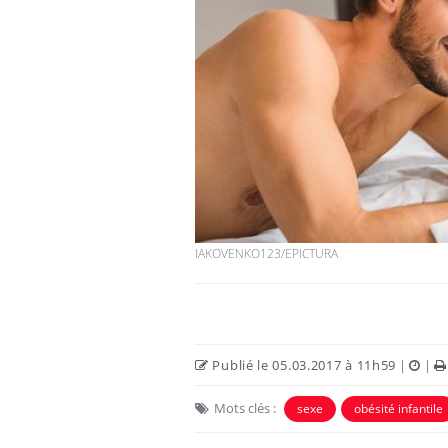
Chikungunya, dengue,
West Nile : que se passe-
t-il dans le sud de la
France ?
Les médicaments GLP-1
protègent-ils aussi les os
?
IAKOVENKO123/EPICTURA
Cytomégalovirus : ce qui
change dans la prise en
charge des femmes
enceintes
Publié le 05.03.2017 à 11h59
|
|
Mots clés :
sexe
obésité infantile