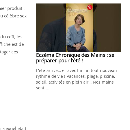
ier produit :
du célèbre sex
du coït, les
ffiché est de
tager ces
ale : et si on
Eczéma Chronique des Mains : se
Youtube
ube
Youtube
préparer pour l’été !
e diabète de type 2
L'été arrive… et avec lui, un tout nouveau
çues chez les
rythme de vie ! Vacances, plage, piscine,
ez les soignants.
soleil, activités en plein air… Nos mains
sont ...
Di
You
Le 
nom
dia
défi
r sexuel était