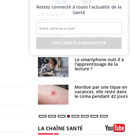
Restez connecté à toute l’actualité de la
Twitter
Facebook
Instagram
Santé
EN DIRECT
haleurs :
Grossesse et chaleur : ce
i le risque de
que dit la science
rimpe-t-il ?
S'INSCRIRE À LA NEWSLETTER
a pourrait-il
Le smartphone nuit-il à
la propagation du
l'apprentissage de la
lecture ?
i manger moins
Mordue par une tique en
éines pourrait
vacances, elle reste dans
ent être bénéfique
le coma pendant 42 jours
LA CHAÎNE SANTÉ
Youtube