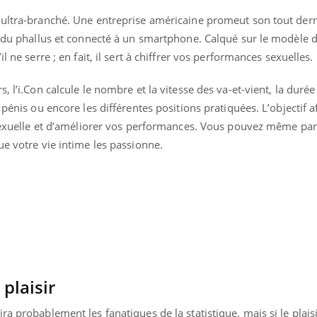
 ultra-branché. Une entreprise américaine promeut son tout dern
e du phallus et connecté à un smartphone. Calqué sur le modèle 
l ne serre ; en fait, il sert à chiffrer vos performances sexuelles.
 l’i.Con calcule le nombre et la vitesse des va-et-vient, la durée 
 pénis ou encore les différentes positions pratiquées. L’objectif a
é sexuelle et d’améliorer vos performances. Vous pouvez même par
ence en fer : comprendre pour
Insuline & Charge ment
tube
Youtube
ue votre vie intime les passionne.
Youtube
Yout
venir
osait en parler??
gue, irritabilité, brouillard mental ou
En 2026, l'insuline dans l
e alopécie… Les symptômes de la
reste entourée d'idées re
nce en fer sont multiples ce qui la rend
patients comme parfois ch
 plaisir
a probablement les fanatiques de la statistique, mais si le plaisi