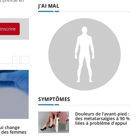
J'AI MAL
'inscrire
SYMPTÔMES
Douleurs de l’avant-pied :
des métatarsalgies à 90 %
liées à problème d’appui
La sieste empêche-t-elle de dormir
ui change
la nuit ?
ge des femmes