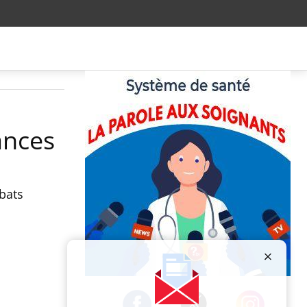
ances
ébats
Publicité