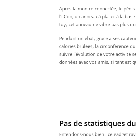
Après la montre connectée, le pénis
l’i.Con, un anneau à placer à la bas
toy, cet anneau ne vibre pas plus qu’i
Pendant un ébat, grâce à ses capteurs,
calories brûlées, la circonférence du
suivre l’évolution de votre activit
Eczéma Chronique des Mains :
Car
Youtube
You
données avec vos amis, si tant est q
Youtube
expliquer ma maladie
pré
Il y a des sujets qui sont faciles à aborder...
Fati
d'autres non ! D'un côté, poser des
mêm
questions sur la maladie d'un proche c'est
care
montrer ...
...
Pas de statistiques du
Entendons-nous bien : ce gadget ravir