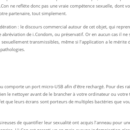
 L’i.Con ne reflète donc pas une vraie compétence sexuelle, dont 
otre partenaire, tout simplement.
ération : le discours commercial autour de cet objet, qui repren
e abréviation de i.Condom, ou préservatif. Or en aucun cas il ne s
sexuellement transmissibles, même si l’application a le mérite d
 pathologies.
neau comporte un port micro-USB afin d’être rechargé. Pour des ra
bien le nettoyer avant de le brancher à votre ordinateur ou votre
et que leurs écrans sont porteurs de multiples bactéries que vo
ireuses de quantifier leur sexualité ont acquis l’anneau pour un
reprise. L’i.Con est garanti un an mais aucune indemnisation n’e