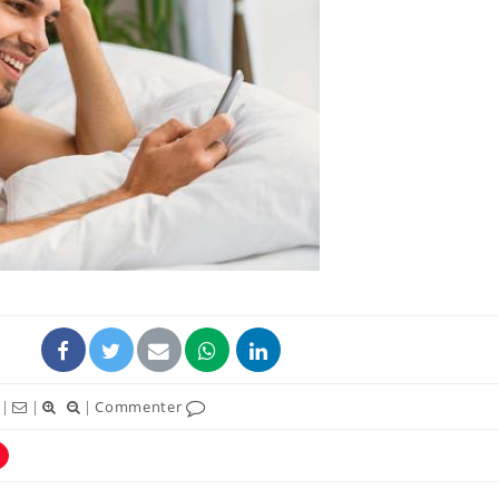
La sieste empêche-t-elle
Fortes c
de dormir la nuit ?
pourquo
noyade g
VIH : la fin du comprimé
Le Viagr
tous les jours se profile-t-
freiner 
elle enfin ?
cancer ?
Pourquoi votre ventre
Pourquo
gâche-t-il les premiers
de prot
jours de vos vacances ?
finalem
|
|
|
Commenter