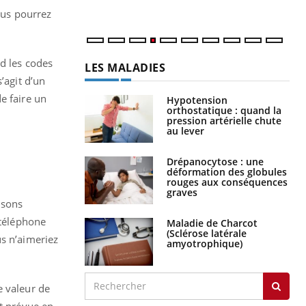
vous pourrez
d les codes
LES MALADIES
’agit d’un
e faire un
Hypotension
orthostatique : quand la
pression artérielle chute
au lever
Drépanocytose : une
déformation des globules
rouges aux conséquences
graves
isons
 téléphone
Maladie de Charcot
(Sclérose latérale
us n’aimeriez
amyotrophique)
e valeur de
st prévue en