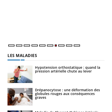
Ecz
You
(3/3
Dans
vous
quot
LES MALADIES
Hypotension orthostatique : quand la
pression artérielle chute au lever
Drépanocytose : une déformation des
globules rouges aux conséquences
graves