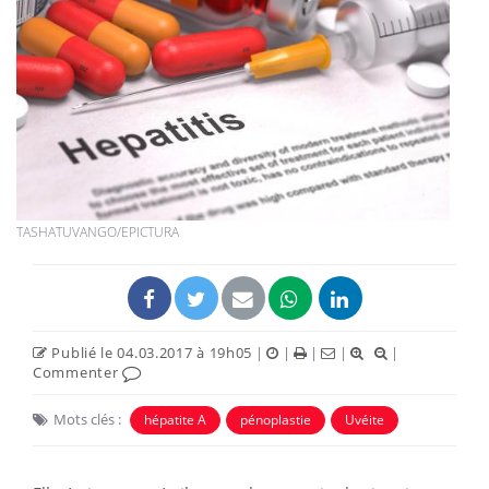
TASHATUVANGO/EPICTURA
Publié le 04.03.2017 à 19h05
|
|
|
|
|
Commenter
Mots clés :
hépatite A
pénoplastie
Uvéite