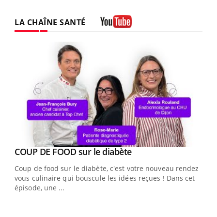
LA CHAÎNE SANTÉ
Youtube
Youtube
Yout
COUP DE FOOD sur le diabète
Quand l’entreprise mise sur le bien être global
Youtube
Youtube
Coup de food sur le diabète, c'est votre nouveau rendez-
"Les rendez-vous de la santé et de la qualité de vie au
vous culinaire qui bouscule les idées reçues ! Dans cet
travail" de Pourquoi Docteur reçoivent Régis Blugeon,
épisode, une ...
DRH et directeur ...