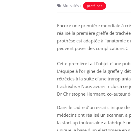
Mots clés :
protéines
Encore une première mondiale à cré
réalisé la première greffe de traché
prothèse est adaptée à l’anatomie du 
peuvent poser des complications.C
Cette première fait l’objet d’une publ
L’équipe à l’origine de la greffe y dé
rétrécies à la suite d’une transplan
unya, dengue,
La sieste empêche-t-elle
trachéale. « Nous avons inclus à ce j
e : que se passe-
de dormir la nuit ?
 le sud de la
Dr Christophe Hermant, co-auteur de
Dans le cadre d’un essai clinique de 
icaments GLP-1
VIH : la fin du comprimé
-ils aussi les os
tous les jours se profile-t-
médecins ont réalisé un scanner, à p
elle enfin ?
la start-up toulousaine a fabriqué u
unique, à base d’un élastomère en s