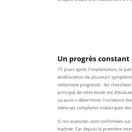
lovirus : ce qui
Pourquoi votre ventre
ans la prise en
gâche-t-il les premiers
des femmes
jours de vos vacances ?
s
Un progrès constant
75 jours après l’implantation, le pat
amélioration de plusieurs symptômes d
nettement progressé ; les chercheurs
principal de cette étude est d'évaluer
va aussi « déterminer l'incidence de
sténoses complexes malaciques des 
Si ces avancées sont confirmées sur p
trachée. Car depuis la première inte