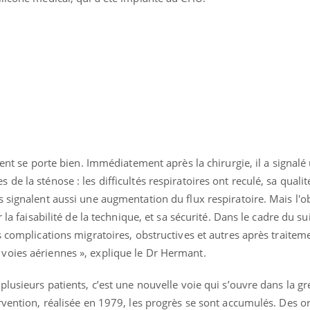
Pourquoi manger moins
Mordue 
de protéines pourrait
vacances
finalement être bénéfique
le coma
ient se porte bien. Immédiatement après la chirurgie, il a signalé
e la sténose : les difficultés respiratoires ont reculé, sa qualit
 signalent aussi une augmentation du flux respiratoire. Mais l'ob
 la faisabilité de la technique, et sa sécurité. Dans le cadre du sui
s complications migratoires, obstructives et autres après traitem
voies aériennes », explique le Dr Hermant.
lusieurs patients, c’est une nouvelle voie qui s’ouvre dans la gr
rvention, réalisée en 1979, les progrès se sont accumulés. Des o