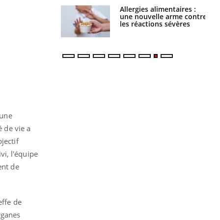
par une tique en
Allergies alimentaires :
, elle reste dans
une nouvelle arme contre
 pendant 42 jours
les réactions sévères
 une
é de vie a
jectif
vi, l'équipe
ent de
effe de
rganes