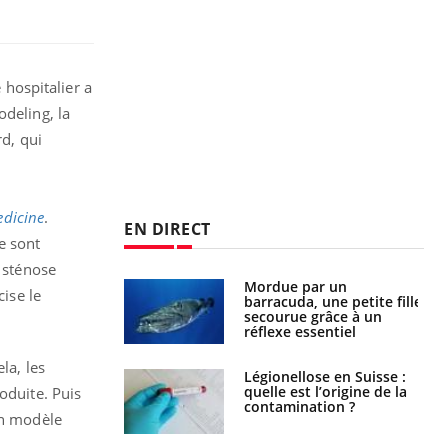
hospitalier a
odeling, la
rd, qui
edicine
.
EN DIRECT
se sont
e sténose
e et chaleur : ce
Mordue par un
cise le
la science
barracuda, une petite fille
secourue grâce à un
réflexe essentiel
la, les
phone nuit-il à
Légionellose en Suisse :
tissage de la
quelle est l’origine de la
oduite. Puis
?
contamination ?
un modèle