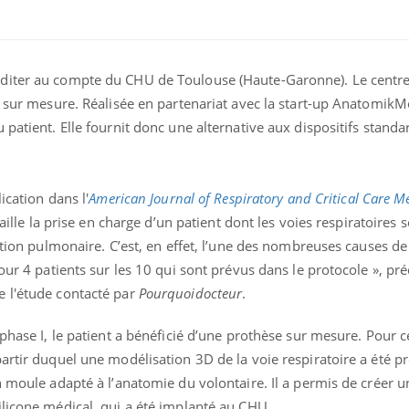
diter au compte du CHU de Toulouse (Haute-Garonne). Le centre 
e sur mesure. Réalisée en partenariat avec la start-up AnatomikM
patient. Elle fournit donc une alternative aux dispositifs standa
ication dans l'
American Journal of Respiratory and Critical Care M
taille la prise en charge d’un patient dont les voies respiratoires 
tation pulmonaire. C’est, en effet, l’une des nombreuses causes d
Fortes chaleurs :
Grossess
our 4 patients sur les 10 qui sont prévus dans le protocole », pré
pourquoi le risque de
que dit 
noyade grimpe-t-il ?
 l'étude contacté par
Pourquoidocteur
.
phase I, le patient a bénéficié d’une prothèse sur mesure. Pour ce
Le Viagra pourrait-il
Le smart
freiner la propagation du
l'appren
artir duquel une modélisation 3D de la voie respiratoire a été pr
cancer ?
lecture 
n moule adapté à l’anatomie du volontaire. Il a permis de créer 
ilicone médical, qui a été implanté au CHU.