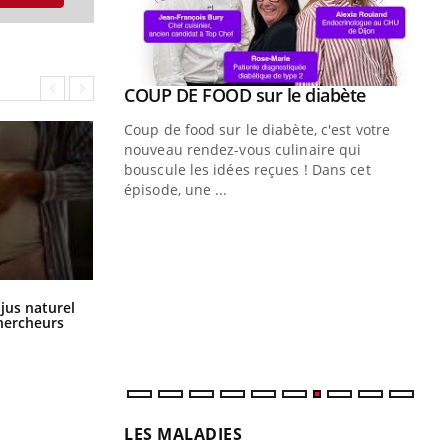
Youtube
ue » pour
COUP DE FOOD sur le diabète
Youtube
médecine
Coup de food sur le diabète, c'est votre
nouveau rendez-vous culinaire qui
n groupe
bouscule les idées reçues ! Dans cet
ière de bilan de
épisode, une ...
« jumeau
Qu
You
êtr
"Le
qua
Comment oublier les écrans en
 jus naturel
vacances ?
Doc
chercheurs
dir
LES MALADIES