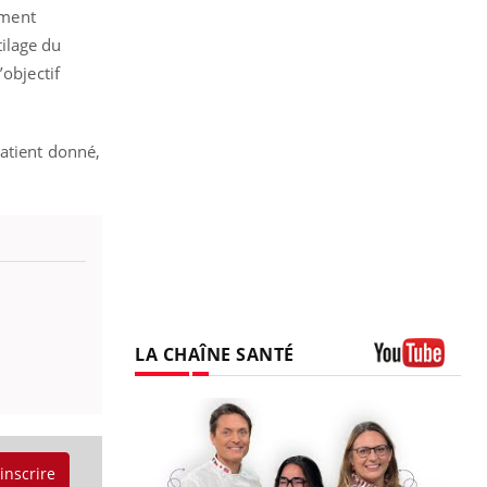
ement
tilage du
’objectif
patient donné,
LA CHAÎNE SANTÉ
Youtube
'inscrire