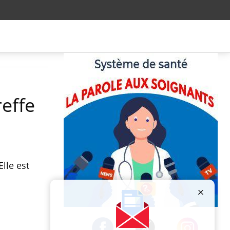
effe
lle est
Publicité