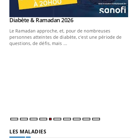
Youtube
Diabète & Ramadan 2026
Youtube
Le Ramadan approche, et, pour de nombreuses
vie !
personnes atteintes de diabète, c'est une période de
…
questions, de défis, mais ...
Un 
You
à l
Un é
mati
numé
LES MALADIES