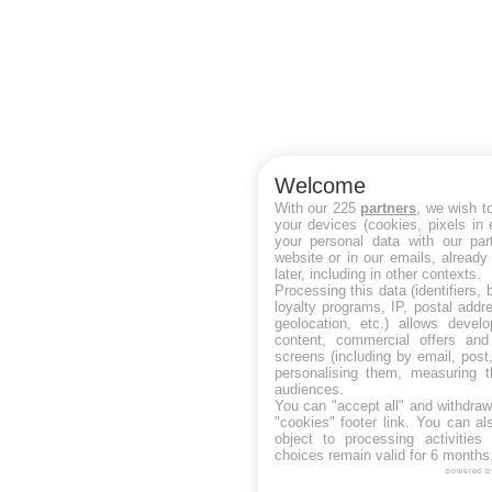
Welcome
With our 225
partners
, we wish t
your devices (cookies, pixels in
your personal data with our par
website or in our emails, alread
later, including in other contexts.
Processing this data (identifiers,
loyalty programs, IP, postal add
geolocation, etc.) allows devel
content, commercial offers an
screens (including by email, pos
personalising them, measuring t
audiences.
You can "accept all" and withdraw
"cookies" footer link
. You can al
object to processing activitie
choices remain valid for 6 months
powered b