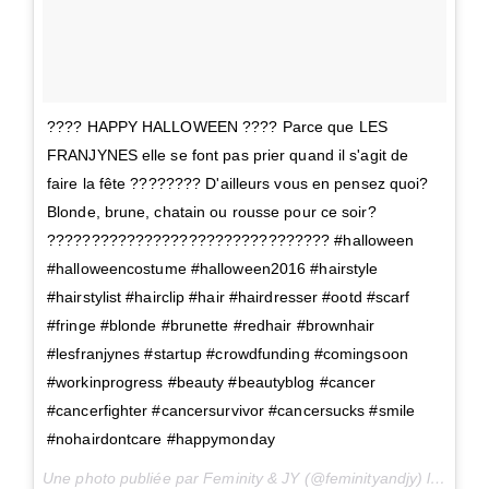
???? HAPPY HALLOWEEN ???? Parce que LES
FRANJYNES elle se font pas prier quand il s'agit de
faire la fête ???????? D'ailleurs vous en pensez quoi?
Blonde, brune, chatain ou rousse pour ce soir?
???????????????????????????????? #halloween
#halloweencostume #halloween2016 #hairstyle
#hairstylist #hairclip #hair #hairdresser #ootd #scarf
#fringe #blonde #brunette #redhair #brownhair
#lesfranjynes #startup #crowdfunding #comingsoon
#workinprogress #beauty #beautyblog #cancer
#cancerfighter #cancersurvivor #cancersucks #smile
#nohairdontcare #happymonday
Une photo publiée par Feminity & JY (@feminityandjy) le
31 Oc