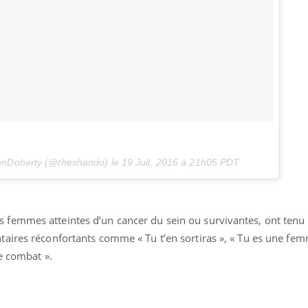
enDoherty (@theshando) le
19 Juil. 2016 à 21h05 PDT
emmes atteintes d’un cancer du sein ou survivantes, ont tenu 
aires réconfortants comme « Tu t’en sortiras », « Tu es une fem
ce combat ».