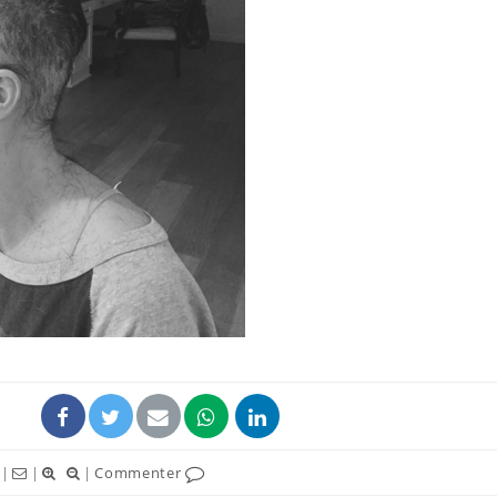
Comment oublier les
Chikung
écrans en vacances ?
West Nil
t-il dan
France ?
Toujours connectés :
Les méd
comment le travail
protègen
empiète de plus en plus
?
sur nos soirées
Cancer colorectal : une
Cytomég
stratégie simple aurait
change d
changé la donne au Pays
charge 
basque
enceint
|
|
|
Commenter