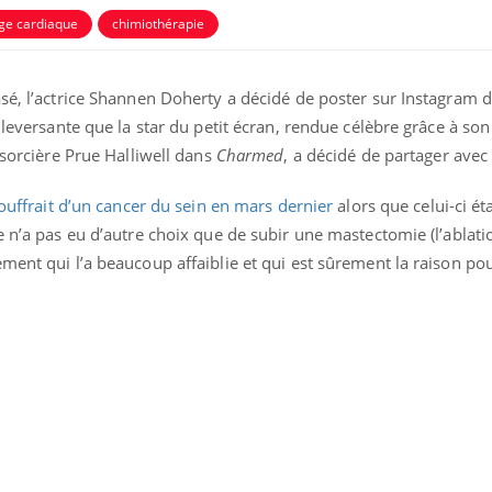
e cardiaque
chimiothérapie
asé, l’actrice Shannen Doherty a décidé de poster sur Instagram 
uleversante que la star du petit écran, rendue célèbre grâce à son
 sorcière Prue Halliwell dans
Charmed
, a décidé de partager avec 
souffrait d’un cancer du sein en mars dernier
alors que celui-ci ét
ence en fer : comprendre pour
Insuline & Charge ment
tube
Youtube
Youtube
Yout
venir
osait en parler??
e n’a pas eu d’autre choix que de subir une mastectomie (l’ablatio
ment qui l’a beaucoup affaiblie et qui est sûrement la raison pou
gue, irritabilité, brouillard mental ou
En 2026, l'insuline dans l
e alopécie… Les symptômes de la
reste entourée d'idées re
nce en fer sont multiples ce qui la rend
patients comme parfois ch