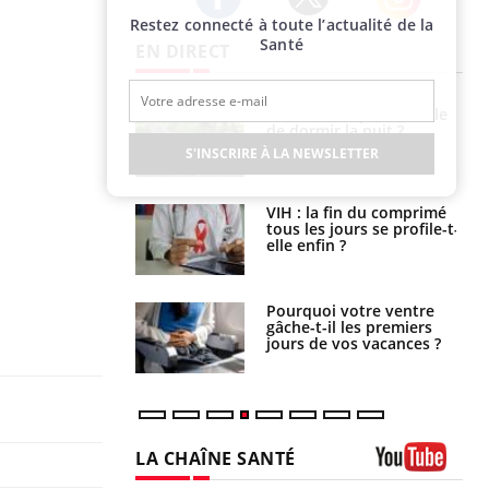
Restez connecté à toute l’actualité de la
Twitter
Facebook
Instagram
Santé
EN DIRECT
unya, dengue,
La sieste empêche-t-elle
e : que se passe-
de dormir la nuit ?
s le sud de la
S'INSCRIRE À LA NEWSLETTER
icaments GLP-1
VIH : la fin du comprimé
t-ils aussi les os
tous les jours se profile-t-
elle enfin ?
alovirus : ce qui
Pourquoi votre ventre
ans la prise en
gâche-t-il les premiers
des femmes
jours de vos vacances ?
es
LA CHAÎNE SANTÉ
Youtube