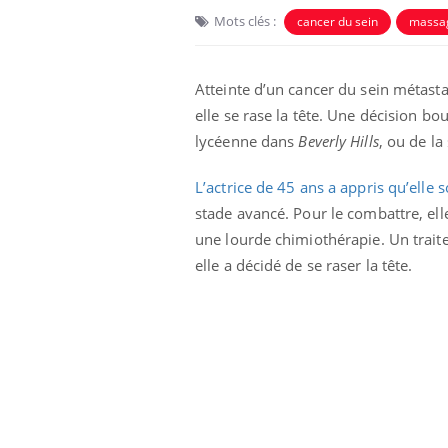
Mots clés :
cancer du sein
massag
Atteinte d’un cancer du sein métast
elle se rase la tête. Une décision bo
lycéenne dans
Beverly Hills
, ou de la
L’actrice de 45 ans a appris qu’elle 
Eczéma Chronique des Mains :
Car
Youtube
You
Youtube
expliquer ma maladie
pré
stade avancé. Pour le combattre, ell
une lourde chimiothérapie. Un traite
Il y a des sujets qui sont faciles à aborder...
Fati
d'autres non ! D'un côté, poser des
mêm
elle a décidé de se raser la tête.
questions sur la maladie d'un proche c'est
care
montrer ...
...