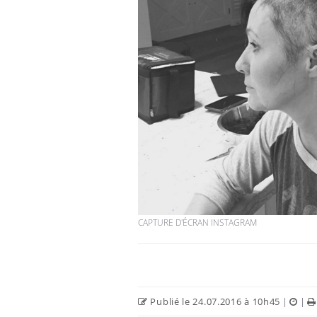
Hantavirus : un cas
détecté chez un touriste
en France
Mortalité infantile : un
rapport s’interroge sur
son taux élevé en France
Grossesse à risque : ce jus
naturel attire l'attention
des chercheurs
CAPTURE D'ÉCRAN INSTAGRAM
Publié le 24.07.2016 à 10h45
|
|