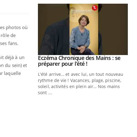
des photos où
 rôle de
ses fans.
ait déjà à un
ale : et si on
Eczéma Chronique des Mains : se
Youtube
ube
Youtube
préparer pour l’été !
n du sein) et
r laquelle
e diabète de type 2
L'été arrive… et avec lui, un tout nouveau
çues chez les
rythme de vie ! Vacances, plage, piscine,
ez les soignants.
soleil, activités en plein air… Nos mains
sont ...
Di
You
Le 
nom
dia
défi