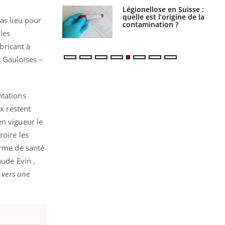
phone nuit-il à
Légionellose en Suisse :
tissage de la
quelle est l’origine de la
as lieu pour
?
contamination ?
les
abricant à
t Gauloises –
ntations
x restent
en vigueur le
roire les
erme de santé
aude Evin ,
 vers une