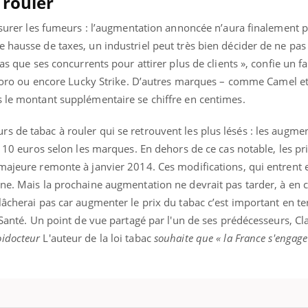
 rouler
Le Viagra pourrait-il
Le smart
freiner la propagation du
l'appren
assurer les fumeurs : l’augmentation annoncée n’aura finalement p
cancer ?
lecture 
 hausse de taxes, un industriel peut très bien décider de ne pas 
bas que ses concurrents pour attirer plus de clients », confie un f
rlboro ou encore Lucky Strike. D’autres marques – comme Camel e
s le montant supplémentaire se chiffre en centimes.
s de tabac à rouler qui se retrouvent les plus lésés : les augme
à 10 euros selon les marques. En dehors de ce cas notable, les pri
majeure remonte à janvier 2014. Ces modifications, qui entrent 
ne. Mais la prochaine augmentation ne devrait pas tarder, à en c
lâcherai pas car augmenter le prix du tabac c’est important en t
 Santé. Un point de vue partagé par l'un de ses prédécesseurs, Cl
idocteur
L'auteur de la loi tabac
souhaite que « la France s'engage