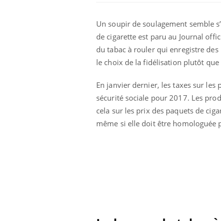
Un soupir de soulagement semble s’
de cigarette est paru au Journal offi
du tabac à rouler qui enregistre des
le choix de la fidélisation plutôt que 
En janvier dernier, les taxes sur les
sécurité sociale pour 2017. Les pro
cela sur les prix des paquets de cigare
même si elle doit être homologuée p
olorectal : une
Cytomégalovirus : ce qui
e simple aurait
change dans la prise en
a donne au Pays
charge des femmes
enceintes
unya, dengue,
La sieste empêche-t-elle
e : que se passe-
de dormir la nuit ?
 le sud de la