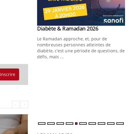
Youtube
 Mains : se
Diabète & Ramadan 2026
Youtube
outube
Le Ramadan approche, et, pour de
 un tout nouveau
nombreuses personnes atteintes de
plage, piscine,
diabète, c'est une période de questions, de
 air… Nos mains
défis, mais ...
Un
You
fac
'inscrire
pr
Un 
mut
san
num