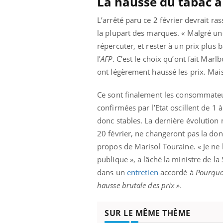
La hausse du tabac à
icaments GLP-1
VIH : la fin du comprimé
-ils aussi les os
tous les jours se profile-t-
L’arrêté paru ce 2 février devrait r
elle enfin ?
la plupart des marques. « Malgré une
répercuter, et rester à un prix plus 
l’
AFP
. C’est le choix qu’ont fait Ma
ont légèrement haussé les prix. Mai
Ce sont finalement les consommateur
confirmées par l’Etat oscillent de 1 
donc stables. La dernière évolution 
20 février, ne changeront pas la don
propos de Marisol Touraine. « Je ne 
publique », a lâché la ministre de la
dans un
entretien
accordé à
Pourquo
hausse brutale des prix ».
SUR LE MÊME THÈME