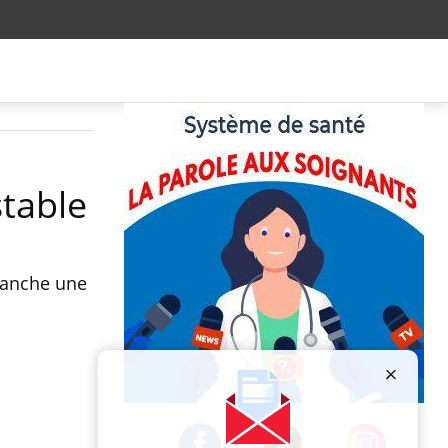
stable
evanche une
Publicité