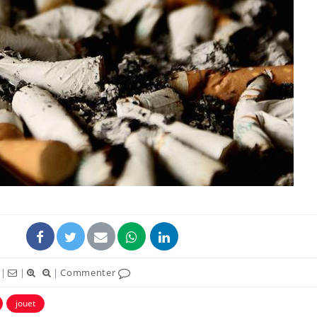
|
|
|
Commenter
jouet