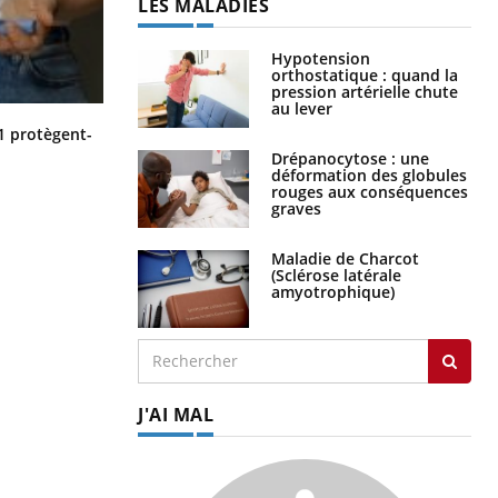
LES MALADIES
Hypotension
orthostatique : quand la
pression artérielle chute
au lever
Cytomégalovirus : ce qui change
1 protègent-
dans la prise en charge des femmes
Drépanocytose : une
enceintes
déformation des globules
rouges aux conséquences
graves
Maladie de Charcot
(Sclérose latérale
amyotrophique)
J'AI MAL