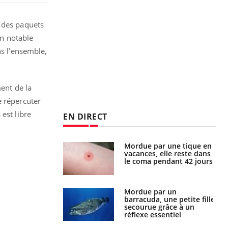
 des paquets
on notable
ns l’ensemble,
ment de la
e répercuter
 est libre
EN DIRECT
i manger moins
Mordue par une tique en
éines pourrait
vacances, elle reste dans
ent être bénéfique
le coma pendant 42 jours
e et chaleur : ce
Mordue par un
la science
barracuda, une petite fille
secourue grâce à un
réflexe essentiel