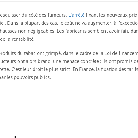
esquisser du côté des fumeurs.
L’arrêté
fixant les nouveaux prix
ciel. Dans la plupart des cas, le coût ne va augmenter, à l’excepti
 hausses non négligeables. Les fabricants semblent avoir fait, da
de la rentabilité.
 produits du tabac ont grimpé, dans le cadre de la Loi de finance
ducteurs ont alors brandi une menace concrète : ils ont promis d
tte. C’est leur droit le plus strict. En France, la fixation des tarifs
ar les pouvoirs publics.
Pourquoi votre ventre
Pourquo
gâche-t-il les premiers
de prot
jours de vos vacances ?
finalem
Fortes chaleurs :
Grossess
pourquoi le risque de
que dit 
noyade grimpe-t-il ?