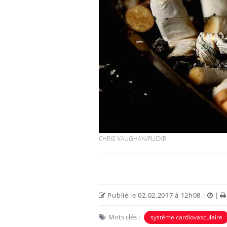
CHRIS VAUGHAN/FLICKR
Publié le 02.02.2017 à 12h08
|
|
Mots clés :
système cardiovasculaire