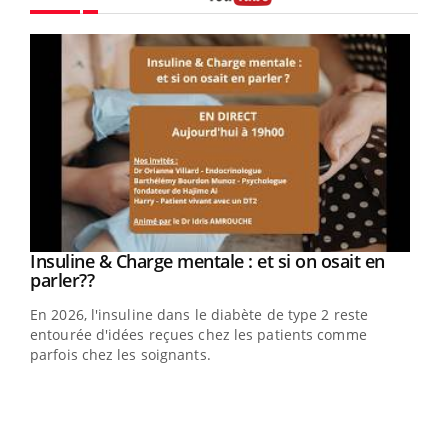
Youtube
Youtube
Insuline & Charge mentale : et si on osait en
Youtube
Youtube
parler??
En 2026, l'insuline dans le diabète de type 2 reste
entourée d'idées reçues chez les patients comme
parfois chez les soignants.
Ecz
You