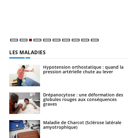
pour
L'ét
Vaca
Nos 
LES MALADIES
Hypotension orthostatique : quand la
pression artérielle chute au lever
Drépanocytose : une déformation des
globules rouges aux conséquences
graves
Maladie de Charcot (Sclérose latérale
amyotrophique)