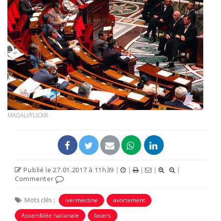
MAGALI/FLICKR
Publié le 27.01.2017 à 11h39
|
|
|
|
|
Commenter
Mots clés :
ivermectine
avortement
Assemblée nationale
lasers