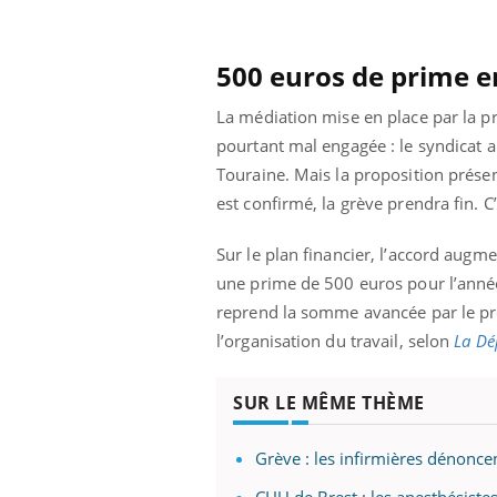
ar une tique en
Allergies alimentaires :
, elle reste dans
une nouvelle arme contre
pendant 42 jours
les réactions sévères
500 euros de prime e
La médiation mise en place par la pr
pourtant mal engagée : le syndicat 
Touraine. Mais la proposition présent
est confirmé, la grève prendra fin. C
Sur le plan financier, l’accord augm
une prime de 500 euros pour l’année
reprend la somme avancée par le pr
l’organisation du travail, selon
La Dé
SUR LE MÊME THÈME
Grève : les infirmières dénoncent
CHU de Brest : les anesthésiste