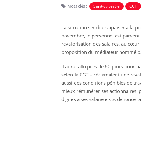
Mots clés :
Saint-Sylvestre
CGT
La situation semble s’apaiser à la p
novembre, le personnel est parvenu 
revalorisation des salaires, au cœur 
proposition du médiateur nommé par
Il aura fallu près de 60 jours pour 
selon la CGT – réclamaient une revalo
aussi des conditions pénibles de tra
e et chaleur : ce
Mordue par un
mieux rémunérer ses actionnaires, pl
a science
barracuda, une petite fille
dignes à ses salarié.e.s », dénonce 
secourue grâce à un
réflexe essentiel
phone nuit-il à
Légionellose en Suisse :
tissage de la
quelle est l’origine de la
contamination ?