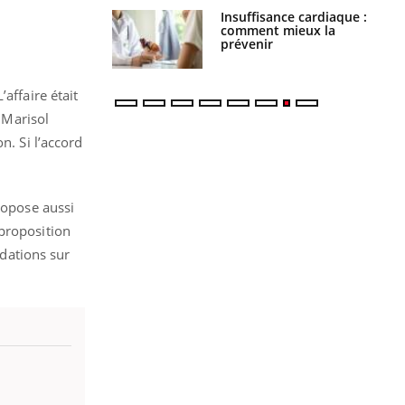
ance cardiaque :
Autisme : pourquoi le
 mieux la
cerveau reconnaît-il les
r
visages autrement ?
affaire était
 Marisol
n. Si l’accord
ropose aussi
 proposition
dations sur