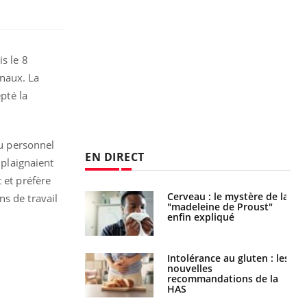
s le 8
onaux. La
pté la
du personnel
EN DIRECT
 plaignaient
 et préfère
: le mystère de la
Le décalage des horaires
ns de travail
ine de Proust"
d'été : quel impact sur le
pliqué
sommeil ?
nce au gluten : les
Grossesse : ces polluants
es
pourraient influencer le
ndations de la
poids des enfants