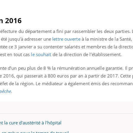
TDAH : quel est ce
Insuffis
traitement autorisé aux
comment
États-Unis ?
préveni
n 2016
éfecture du département a fini par rassembler les deux parties. L’
a été jusqu’à adresser une
lettre ouverte
à la ministre de la Santé,
ée ce 3 janvier a su contenter salariés et membres de la directio
’est en tout cas
le souhait
de la direction de l’établissement.
ente d’un peu plus de 8 % la rémunération annuelle garantie. Il p
 2016, qui passerait à 800 euros par an à partir de 2017. Cette
éfet de la région. Le médiateur a également émis des recomman
pêche
.
 la cure d'austérité à l'hôpital
s en grève pour le temps de travail