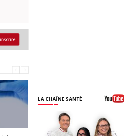
'inscrire
LA CHAÎNE SANTÉ
Youtube
La sieste empêche-t-elle de dormir