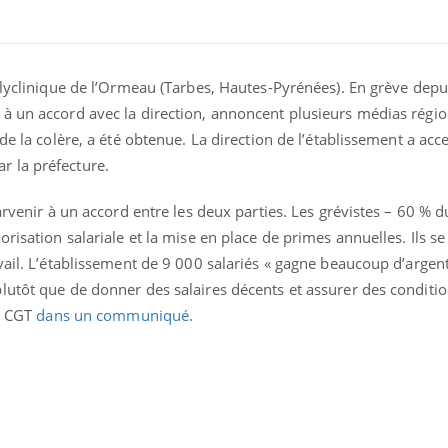
olyclinique de l’Ormeau (Tarbes, Hautes-Pyrénées). En grève depui
à un accord avec la direction, annoncent plusieurs médias régi
de la colère, a été obtenue. La direction de l’établissement a acce
 la préfecture.
parvenir à un accord entre les deux parties. Les grévistes – 60 % 
risation salariale et la mise en place de primes annuelles. Ils se
vail. L’établissement de 9 000 salariés « gagne beaucoup d’argent
Comment gérer le
Cerveau 
utôt que de donner des salaires décents et assurer des conditio
sommeil des enfants en
"madele
la CGT
dans un communiqué
.
vacances ?
enfin ex
Bilan prévention : ce que
Intoléra
les kinés pourront
nouvell
bientôt faire
recomma
HAS