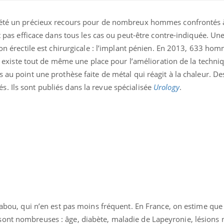
a été un précieux recours pour de nombreux hommes confrontés 
st pas efficace dans tous les cas ou peut-être contre-indiquée. Un
ion érectile est chirurgicale : l’implant pénien. En 2013, 633 ho
 Il existe tout de même une place pour l’amélioration de la techn
 au point une prothèse faite de métal qui réagit à la chaleur. De
. Ils sont publiés dans la revue spécialisée
Urology
.
Comment gérer le
Cerveau 
sommeil des enfants en
"madele
vacances ?
enfin ex
Bilan prévention : ce que
Intoléra
les kinés pourront
nouvell
bientôt faire
recomma
 tabou, qui n’en est pas moins fréquent. En France, on estime que
HAS
ont nombreuses : âge, diabète, maladie de Lapeyronie, lésions 