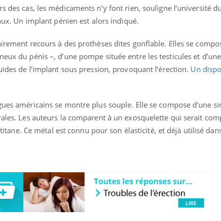
rs des cas, les médicaments n’y font rien, souligne l’université 
TDAH : quel est ce
Insuffis
traitement autorisé aux
comment
vaux. Un implant pénien est alors indiqué.
États-Unis ?
préveni
airement recours à des prothèses dites gonflable. Elles se compo
neux du pénis –, d’une pompe située entre les testicules et d’u
luides de l’implant sous pression, provoquant l’érection.
Un dispos
gues américains se montre plus souple. Elle se compose d’une si
irales. Les auteurs la comparent à un exosquelette qui serait co
e titane. Ce métal est connu pour son élasticité, et déjà utilisé dan