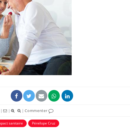
|
|
|
Commenter
mpact sanitaire
Pénélope Cruz