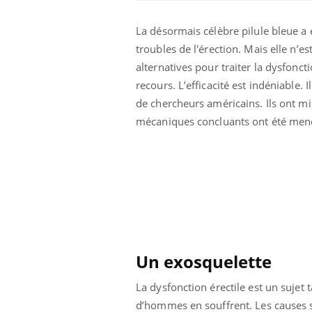
La désormais célèbre pilule bleue 
troubles de l'érection. Mais elle n’e
alternatives pour traiter la dysfonct
recours. L’efficacité est indéniable.
de chercheurs américains. Ils ont mis
mécaniques concluants ont été menés
e et chaleur : ce
Mordue par un
a science
barracuda, une petite fille
secourue grâce à un
réflexe essentiel
Un exosquelette
phone nuit-il à
Légionellose en Suisse :
tissage de la
quelle est l’origine de la
contamination ?
La dysfonction érectile est un sujet
d’hommes en souffrent. Les causes s