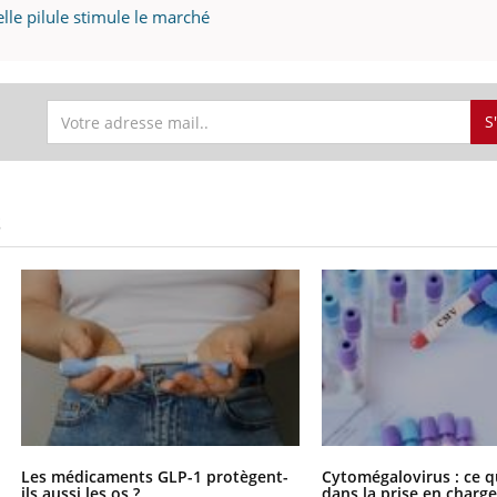
lle pilule stimule le marché
S
S
Les médicaments GLP-1 protègent-
Cytomégalovirus : ce q
ils aussi les os ?
dans la prise en char