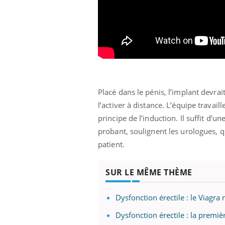
Youtube
 Mains : se
Diabète & Ramadan 2026
Un 
Youtube
You
outube
fac
Le Ramadan approche, et, pour de
pré
un tout nouveau
nombreuses personnes atteintes de
Un 
lage, piscine,
diabète, c'est une période de questions, de
Placé dans le pénis, l’implant devr
mut
air… Nos mains
défis, mais ...
sant
l’activer à distance. L’équipe travai
num
principe de l’induction. Il suffit d’
probant, soulignent les urologues, qu
patient.
SUR LE MÊME THÈME
Dysfonction érectile : le Viagra 
Dysfonction érectile : la premi