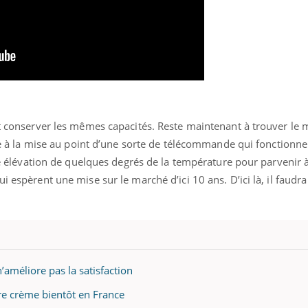
« jumeau numérique » pour
COUP DE FOOD sur le
tube
Youtube
iliter l’accès à la médecine
Youtube
Coup de food sur le diabèt
ventive
nouveau rendez-vous culi
établissement lié à un groupe
bouscule les idées reçues
ait conserver les mêmes capacités. Reste maintenant à trouver le
ualiste innove en matière de bilan de
épisode, une ...
é : l'utilisation d'un « jumeau
lle à la mise au point d’une sorte de télécommande qui fonctionner
érique » permet ...
une élévation de quelques degrés de la température pour parvenir à
i espèrent une mise sur le marché d’ici 10 ans. D’ici là, il faudr
n’améliore pas la satisfaction
ère crème bientôt en France