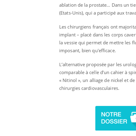
ablation de la prostate… Dans un tie
ar une tique en
Allergies alimentaires :
, elle reste dans
une nouvelle arme contre
(Etats-Unis), qui a participé aux tra
pendant 42 jours
les réactions sévères
Les chirurgiens français ont majorit
implant – placé dans les corps caver
la vessie qui permet de mettre les f
imposant, bien qu'efficace.
L’alternative proposée par les urolo
comparable à celle d’un cahier à sp
« Nitinol », un alliage de nickel et d
chirurgies cardiovasculaires.