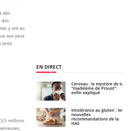
à des
e des
mmes y ont eu
ique aux yeux
s tests
EN DIRECT
: le mystère de la
Le décalage des horaires
ine de Proust"
d'été : quel impact sur le
pliqué
sommeil ?
nce au gluten : les
Grossesse : ces polluants
es
pourraient influencer le
ndations de la
poids des enfants
 3,5 millions
nerveuses,