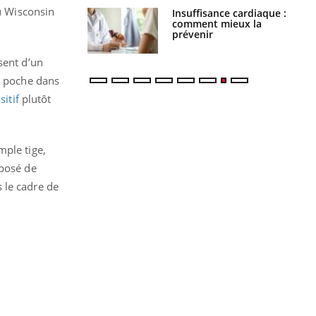
du Wisconsin
ance cardiaque :
Autisme : pourquoi le
 mieux la
cerveau reconnaît-il les
r
visages autrement ?
sent d’un
ne poche dans
itif
plutôt
mple tige,
mposé de
s le cadre de