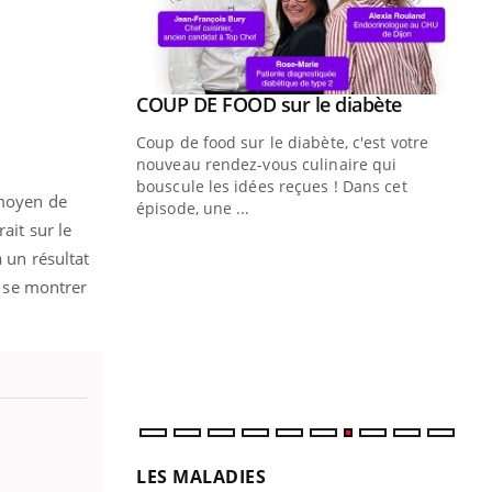
Youtube
 diabète
Quand l’entreprise mise sur le bien
Youtube
Youtube
être global
e, c'est votre
"Les rendez-vous de la santé et de la
naire qui
qualité de vie au travail" de Pourquoi
 ! Dans cet
 moyen de
Docteur reçoivent Régis Blugeon, DRH et
ait sur le
directeur ...
Ec
You
 un résultat
quo
a se montrer
Dan
der
com
et é
LES MALADIES