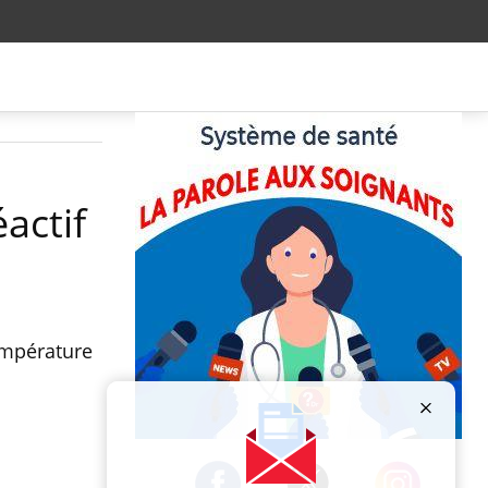
actif
empérature
Publicité