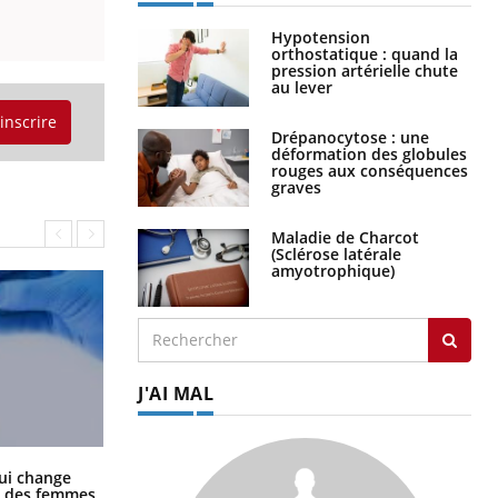
Hypotension
orthostatique : quand la
pression artérielle chute
au lever
'inscrire
Drépanocytose : une
déformation des globules
rouges aux conséquences
graves
Maladie de Charcot
(Sclérose latérale
amyotrophique)
J'AI MAL
La sieste empêche-t-elle de dormir
ui change
la nuit ?
ge des femmes