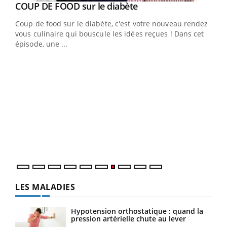
Youtube
COUP DE FOOD sur le diabète
Youtube
Coup de food sur le diabète, c'est votre nouveau rendez-
vous culinaire qui bouscule les idées reçues ! Dans cet
épisode, une ...
Yout
Quand l’entreprise mise sur le bien être global
Ecz
Youtube
You
(3/3
"Les rendez-vous de la santé et de la qualité de vie au
Dans
travail" de Pourquoi Docteur reçoivent Régis Blugeon,
vous
DRH et directeur ...
quot
LES MALADIES
Hypotension orthostatique : quand la
pression artérielle chute au lever