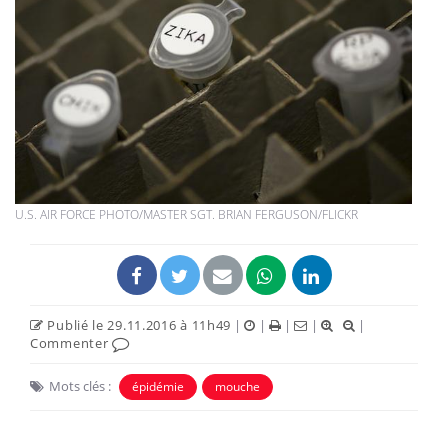
U.S. AIR FORCE PHOTO/MASTER SGT. BRIAN FERGUSON/FLICKR
Publié le 29.11.2016 à 11h49
|
|
|
|
|
Commenter
Mots clés :
épidémie
mouche