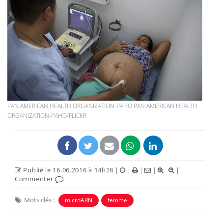
PAN AMERICAN HEALTH ORGANIZATION-PAHO PAN AMERICAN HEALTH
ORGANIZATION-PAHO/FLICKR
Publié le 16.06.2016 à 14h28
|
|
|
|
|
Commenter
Mots clés :
microARN
femme