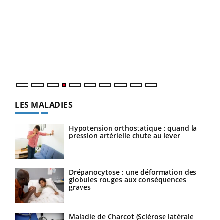
Dia
You
Le 
pers
ques
LES MALADIES
Hypotension orthostatique : quand la
pression artérielle chute au lever
Drépanocytose : une déformation des
globules rouges aux conséquences
graves
Maladie de Charcot (Sclérose latérale