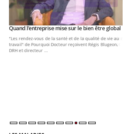
Yout
Quand l’entreprise mise sur le bien être global
Youtube
ndez-
"Les rendez-vous de la santé et de la qualité de vie au
cet
travail" de Pourquoi Docteur reçoivent Régis Blugeon,
DRH et directeur ...
Ecz
You
(3/3
Dans
vous
quot