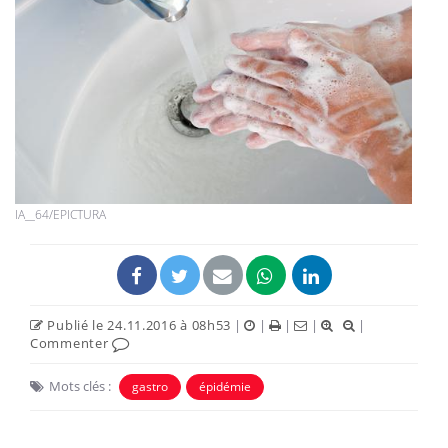
IA__64/EPICTURA
Publié le 24.11.2016 à 08h53
|
|
|
|
|
Commenter
Mots clés :
gastro
épidémie