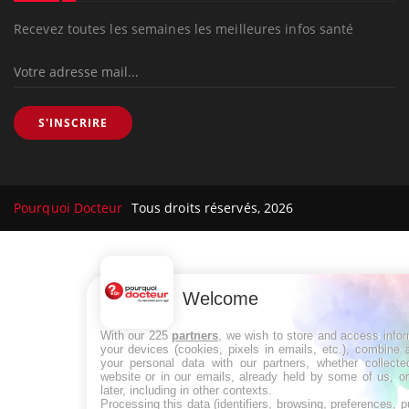
Recevez toutes les semaines les meilleures infos santé
S'INSCRIRE
Pourquoi Docteur
Tous droits réservés, 2026
Welcome
With our 225
partners
, we wish to store and access info
your devices (cookies, pixels in emails, etc.), combine
your personal data with our partners, whether collecte
website or in our emails, already held by some of us, o
later, including in other contexts.
Processing this data (identifiers, browsing, preferences, 