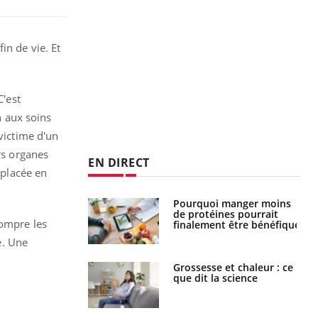
in de vie. Et
C'est
 aux soins
victime d'un
rs organes
EN DIRECT
 placée en
i votre ventre
Pourquoi manger moins
il les premiers
de protéines pourrait
rompre les
 vos vacances ?
finalement être bénéfique
e. Une
haleurs :
Grossesse et chaleur : ce
i le risque de
que dit la science
rimpe-t-il ?