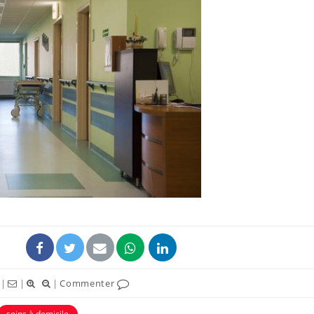
|
|
|
Commenter
soins à domicile