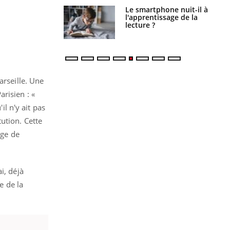
a pourrait-il
Le smartphone nuit-il à
la propagation du
l'apprentissage de la
lecture ?
arseille. Une
risien : «
il n'y ait pas
ution. Cette
rge de
i, déjà
e de la