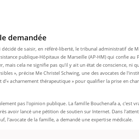
VIH : la fin du comprimé
Le Viagr
tous les jours se profile-t-
freiner 
elle enfin ?
cancer ?
ale demandée
cidé de saisir, en référé-liberté, le tribunal administratif de M
sistance publique-Hôpitaux de Marseille (AP-HM) qui confie au Pa
 mais cela ne signifie pas qu'il y ait un état de conscience, ni qu'
les », précise Me Christel Schwing, une des avocates de l'instit
mot d'« acharnement thérapeutique » pour qualifier la prise en cha
lement pas l'opinion publique. La famille Bouchenafa a, c'est vra
rès avoir lancé une pétition de soutien sur Internet. Dans l'attent
uf, l'avocate de la famille, a demandé une expertise médicale.