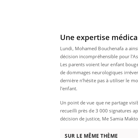
 connectés :
Les médicaments GLP-1
le travail
protègent-ils aussi les os
de plus en plus
?
soirées
Une expertise médic
Lundi, Mohamed Bouchenafa a ainsi dé
décision incompréhensible pour l'As
Les parents voient leur enfant bouger,
de dommages neurologiques irréversib
dernière n'hésite pas à utiliser le 
l'enfant.
Un point de vue que ne partage visib
recueilli près de 3 000 signatures ap
décision de justice, Me Samia Makto
SUR LE MÊME THÈME