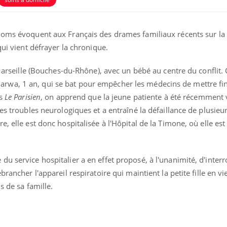
noms évoquent aux Français des drames familiaux récents sur la f
qui vient défrayer la chronique.
 Marseille (Bouches-du-Rhône), avec un bébé au centre du conflit. 
wa, 1 an, qui se bat pour empêcher les médecins de mettre fin
ns
Le Parisien
, on apprend que la jeune patiente à été récemment 
res troubles neurologiques et a entraîné la défaillance de plusieu
, elle est donc hospitalisée à l'Hôpital de la Timone, où elle est
Cytomégalovirus : ce qui
Pourquo
change dans la prise en
gâche-t-
u service hospitalier a en effet proposé, à l'unanimité, d'inter
charge des femmes
jours de
enceintes
brancher l'appareil respiratoire qui maintient la petite fille en vi
s de sa famille.
La sieste empêche-t-elle
Fortes c
de dormir la nuit ?
pourquo
noyade g