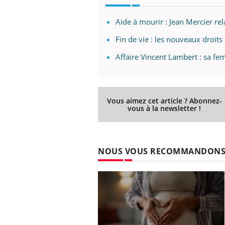
Aide à mourir : Jean Mercier re
Fin de vie : les nouveaux droit
Affaire Vincent Lambert : sa fe
Vous aimez cet article ? Abonnez-
vous à la newsletter !
NOUS VOUS RECOMMANDON
Carence en fer : comprendre pour
Youtube
Youtube
prévenir