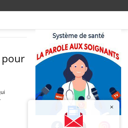
s pour
ui
le.
Publicité