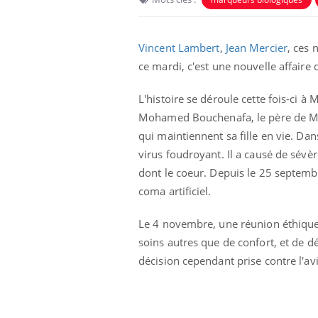
Vincent Lambert
,
Jean Mercier
, ces 
ce mardi, c'est une nouvelle affaire 
L'histoire se déroule cette fois-ci à
Mohamed Bouchenafa, le père de Mar
qui maintiennent sa fille en vie. Da
virus foudroyant. Il a causé de sévè
dont le coeur. Depuis le 25 septembre
coma artificiel.
 à risque : ce jus
Cancer colorectal : une
ttire l'attention
stratégie simple aurait
Le 4 novembre, une réunion éthique d
cheurs
changé la donne au Pays
basque
soins autres que de confort, et de dé
décision cependant prise contre l'avi
 oublier les
Chikungunya, dengue,
n vacances ?
West Nile : que se passe-
t-il dans le sud de la
France ?