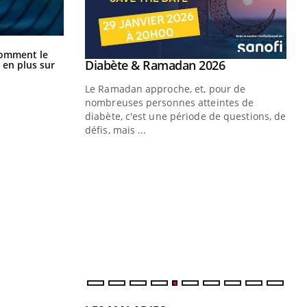
Cancer colorectal : une stratégie
comment le
simple aurait changé la donne au
Youtube
 Mains : se
Diabète & Ramadan 2026
 en plus sur
Youtube
Pays basque
outube
Le Ramadan approche, et, pour de
 un tout nouveau
nombreuses personnes atteintes de
plage, piscine,
diabète, c'est une période de questions, de
 air… Nos mains
défis, mais ...
Un
You
fac
pr
Un 
mut
san
num