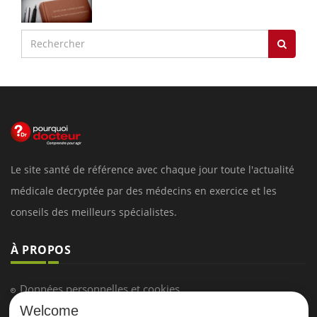
Le site santé de référence avec chaque jour toute l'actualité
médicale decryptée par des médecins en exercice et les
conseils des meilleurs spécialistes.
À PROPOS
Données personnelles et cookies
Welcome
Qui sommes-nous