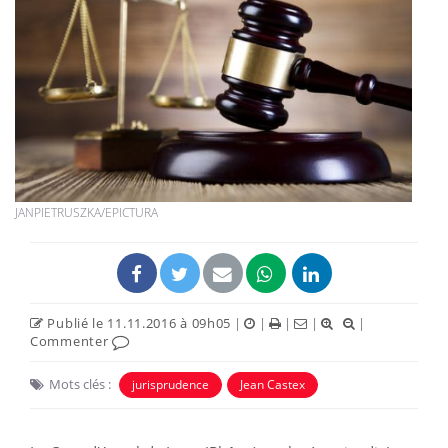
JANPIETRUSZKA/EPICTURA
Publié le 11.11.2016 à 09h05
|
|
|
|
|
Commenter
Mots clés :
jurisprudence
Jean Castex