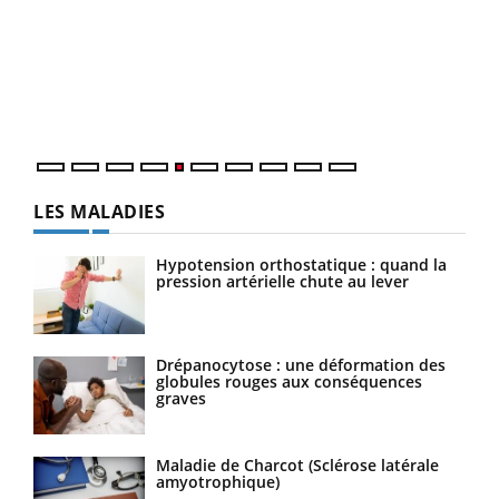
Un 
You
à l
Un é
mati
numé
LES MALADIES
Hypotension orthostatique : quand la
pression artérielle chute au lever
Drépanocytose : une déformation des
globules rouges aux conséquences
graves
Maladie de Charcot (Sclérose latérale
amyotrophique)