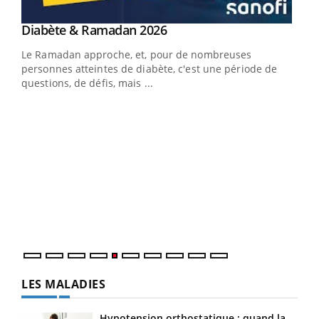
Youtube
Diabète & Ramadan 2026
Un « jumeau numérique » pour faciliter l’accès
Youtube
Youtube
Youtube
à la médecine préventive
Le Ramadan approche, et, pour de nombreuses
Un établissement lié à un groupe mutualiste innove en
personnes atteintes de diabète, c'est une période de
matière de bilan de santé : l'utilisation d'un « jumeau
questions, de défis, mais ...
numérique » permet ...
COU
You
Coup
vous
épis
LES MALADIES
Hypotension orthostatique : quand la