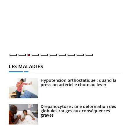
Ecz
You
pour
L'ét
Vaca
Nos 
LES MALADIES
Hypotension orthostatique : quand la
pression artérielle chute au lever
Drépanocytose : une déformation des
globules rouges aux conséquences
graves