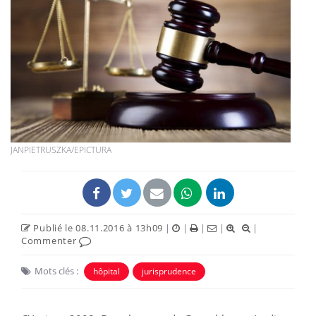
JANPIETRUSZKA/EPICTURA
Publié le 08.11.2016 à 13h09
|
|
|
|
|
Commenter
Mots clés :
hôpital
jurisprudence