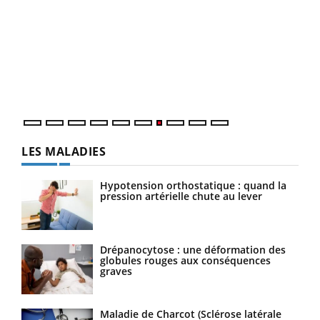
Qua
You
"Les
trav
DRH 
LES MALADIES
Hypotension orthostatique : quand la
pression artérielle chute au lever
Drépanocytose : une déformation des
globules rouges aux conséquences
graves
Maladie de Charcot (Sclérose latérale