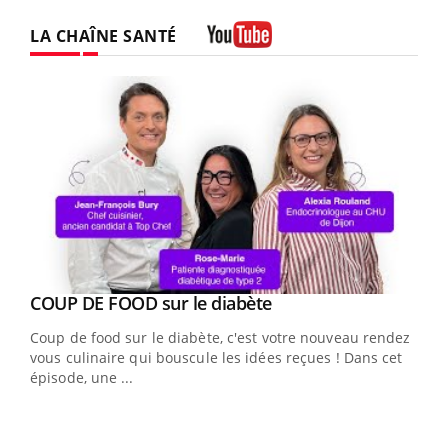
LA CHAÎNE SANTÉ
Youtube
Youtube
cès
COUP DE FOOD sur le diabète
Youtube
Coup de food sur le diabète, c'est votre nouveau rendez-
 en
vous culinaire qui bouscule les idées reçues ! Dans cet
u
épisode, une ...