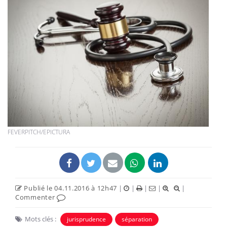
FEVERPITCH/EPICTURA
Publié le 04.11.2016 à 12h47
|
|
|
|
|
Commenter
Mots clés :
jurisprudence
séparation