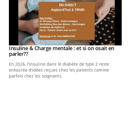
Youtube
Insuline & Charge mentale : et si on osait en
Youtube
Youtube
parler??
En 2026, l'insuline dans le diabète de type 2 reste
entourée d'idées reçues chez les patients comme
parfois chez les soignants.
Ecz
You
pour
L'ét
Vaca
Nos 