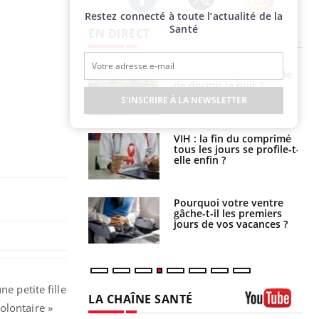
Restez connecté à toute l’actualité de la
Twitter
Facebook
Instagram
Santé
EN DIRECT
unya, dengue,
La sieste empêche-t-elle
e : que se passe-
de dormir la nuit ?
s le sud de la
S'INSCRIRE À LA NEWSLETTER
icaments GLP-1
VIH : la fin du comprimé
t-ils aussi les os
tous les jours se profile-t-
elle enfin ?
alovirus : ce qui
Pourquoi votre ventre
ans la prise en
gâche-t-il les premiers
des femmes
jours de vos vacances ?
es
e petite fille
LA CHAÎNE SANTÉ
olontaire »
Youtube