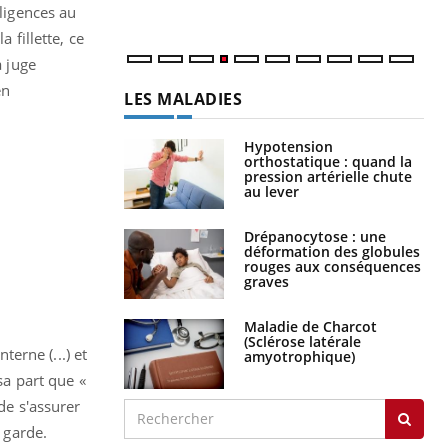
gligences au
 fillette, ce
a juge
en
LES MALADIES
Hypotension
orthostatique : quand la
pression artérielle chute
au lever
Drépanocytose : une
déformation des globules
rouges aux conséquences
graves
Maladie de Charcot
(Sclérose latérale
terne (...) et
amyotrophique)
sa part que «
de s'assurer
e garde.