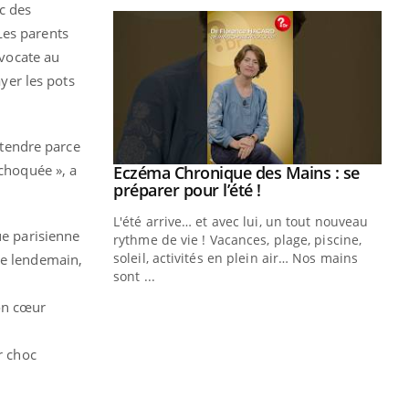
c des
Les parents
avocate au
ayer les pots
attendre parce
 choquée », a
ale : et si on
Eczéma Chronique des Mains : se
Youtube
ube
Youtube
préparer pour l’été !
e diabète de type 2
L'été arrive… et avec lui, un tout nouveau
ue parisienne
çues chez les
rythme de vie ! Vacances, plage, piscine,
ez les soignants.
soleil, activités en plein air… Nos mains
le lendemain,
sont ...
Di
You
son cœur
Le 
nom
r choc
dia
défi