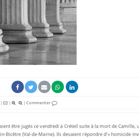
Comment oublier les
Chikung
écrans en vacances ?
West Nil
t-il dan
France ?
Toujours connectés :
Les méd
comment le travail
protègen
empiète de plus en plus
?
sur nos soirées
Cancer colorectal : une
Cytomég
stratégie simple aurait
change d
changé la donne au Pays
charge 
basque
enceint
|
|
|
Commenter
nt être jugés ce vendredi à Créteil suite à la mort de Camille, un
n-Bicêtre (Val-de-Marne). Ils devaient répondre d'« homicide inv