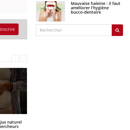
Mauvaise haleine : il faut
améliorer l’hygiène
bucco-dentaire
'inscrire
Comment oublier les écrans en
 jus naturel
vacances ?
chercheurs