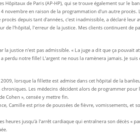
es Hôpitaux de Paris (AP-HP), qui se trouve également sur le ban
au 4 novembre en raison de la programmation d'un autre procès. 
e procès depuis tant d'années, c'est inadmissible, a déclaré leur 
r de l'hôpital, l'erreur de la justice. Mes clients continuent de p
r la justice n'est pas admissible. « La juge a dit que ça pouvait 
a perdu notre fille! L'argent ne nous la ramènera jamais. Je suis
ence en fer : comprendre pour
Insuline & Charge ment
tube
Youtube
Youtube
Yout
venir
osait en parler??
gue, irritabilité, brouillard mental ou
En 2026, l'insuline dans l
009, lorsque la fillette est admise dans cet hôpital de la banlie
e alopécie… Les symptômes de la
reste entourée d'idées re
nce en fer sont multiples ce qui la rend
patients comme parfois ch
ires chroniques. Les médecins décident alors de programmer pour 
 de Cohen », censée y mettre fin.
ce, Camille est prise de poussées de fièvre, vomissements, et 
des heures jusqu'à l'arrêt cardiaque qui entraînera son décès « pa
uée.