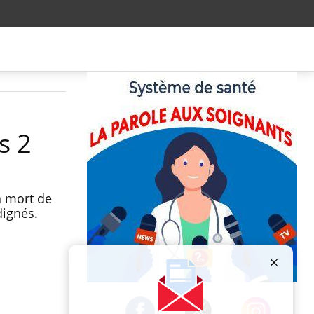
s 2
a mort de
ndignés.
Publicité