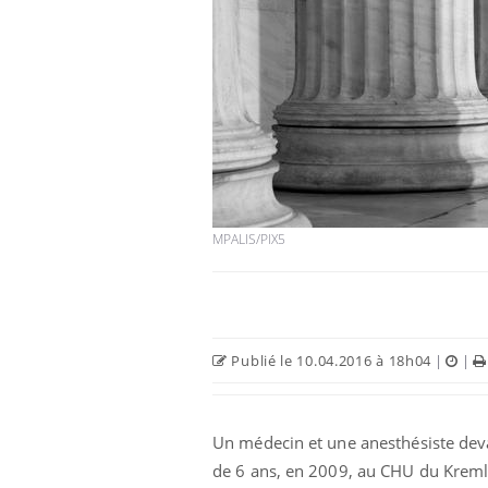
Hantavirus : un cas
détecté chez un touriste
en France
Mortalité infantile : un
rapport s’interroge sur
MPALIS/PIX5
son taux élevé en France
Grossesse à risque : ce jus
naturel attire l'attention
des chercheurs
Publié le 10.04.2016 à 18h04
|
|
Un médecin et une anesthésiste devaie
de 6 ans, en 2009, au CHU du Kremli