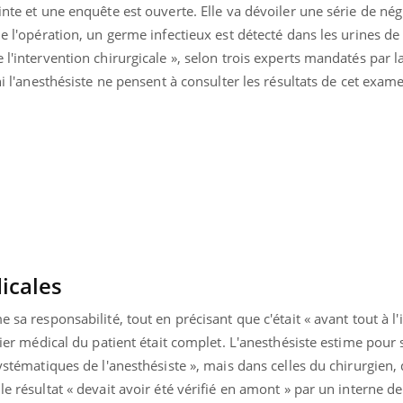
inte et une enquête est ouverte. Elle va dévoiler une série de né
e l'opération, un germe infectieux est détecté dans les urines de la
 l'intervention chirurgicale », selon trois experts mandatés par l
 ni l'anesthésiste ne pensent à consulter les résultats de cet exam
dicales
 sa responsabilité, tout en précisant que c'était « avant tout à l'in
ssier médical du patient était complet. L'anesthésiste estime pour 
systématiques de l'anesthésiste », mais dans celles du chirurgien, 
le résultat « devait avoir été vérifié en amont » par un interne d