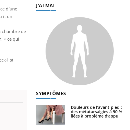
J'AI MAL
nce d'une
crit un
 la chambre de
, « ce qui
ck-list
SYMPTÔMES
Douleurs de l’avant-pied :
des métatarsalgies à 90 %
liées à problème d’appui