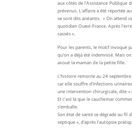
aux côtés de l'Assistance Publique d
prévenus. L'affaire a été reportée 
se sont dits anéantis. « On attend c
quotidien Ouest-France. Après l'erreu
cassés ».
Pour les parents, le motif invoqué pa
qu'on a déjà été indemnisé. Mais on 
Eczéma Chronique des Mains :
Car
Youtube
You
Youtube
expliquer ma maladie
pré
avoué la maman de la petite fille.
Il y a des sujets qui sont faciles à aborder...
Fati
L'histoire remonte au 24 septembre 2
d'autres non ! D'un côté, poser des
mêm
questions sur la maladie d'un proche c'est
care
car elle souffre d'infections urina
montrer ...
...
une intervention chirurgicale, dite «
Et c'est là que le cauchemar commen
s'emballe.
Son état de santé se dégrade au fil 
septique », d'après l'autopsie pratiq