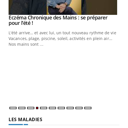
Eczéma Chronique des Mains : se préparer
Youtube
Youtube
pour l’été !
L'été arrive… et avec lui, un tout nouveau rythme de vie !
Vacances, plage, piscine, soleil, activités en plein air…
Nos mains sont ...
Dia
You
Le 
pers
ques
LES MALADIES