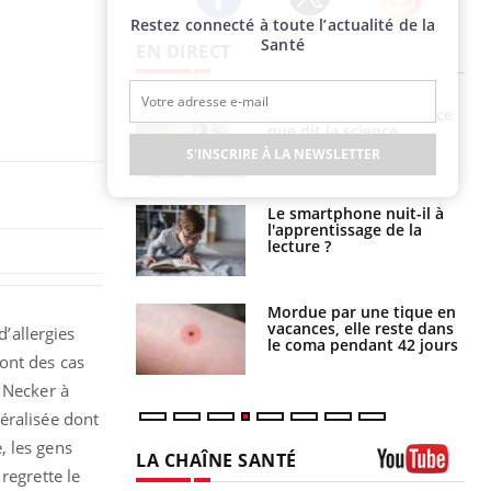
Restez connecté à toute l’actualité de la
Twitter
Facebook
Instagram
Santé
EN DIRECT
haleurs :
Grossesse et chaleur : ce
i le risque de
que dit la science
rimpe-t-il ?
S'INSCRIRE À LA NEWSLETTER
a pourrait-il
Le smartphone nuit-il à
la propagation du
l'apprentissage de la
lecture ?
i manger moins
Mordue par une tique en
éines pourrait
vacances, elle reste dans
d’allergies
ent être bénéfique
le coma pendant 42 jours
ont des cas
 Necker à
éralisée dont
, les gens
LA CHAÎNE SANTÉ
regrette le
Youtube