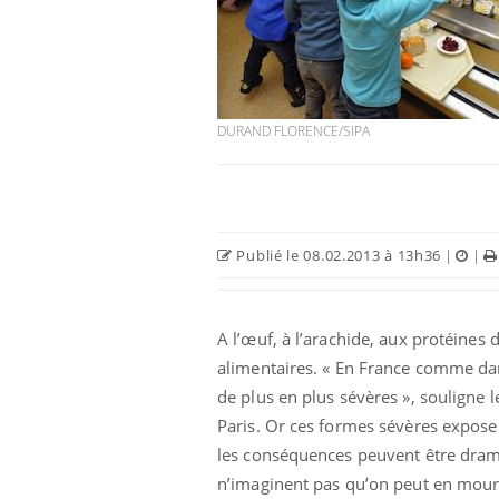
Chikungunya, dengue,
DURAND FLORENCE/SIPA
West Nile : que se passe-
t-il dans le sud de la
France ?
Les médicaments GLP-1
protègent-ils aussi les os
?
Publié le 08.02.2013 à 13h36
|
|
Cytomégalovirus : ce qui
change dans la prise en
A l’œuf, à l’arachide, aux protéines 
charge des femmes
enceintes
alimentaires. « En France comme dan
de plus en plus sévères », souligne 
Paris. Or ces formes sévères expose
les conséquences peuvent être drama
n’imaginent pas qu’on peut en mourir