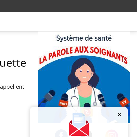
quette
 appellent
Publicité