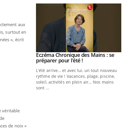
rectement aux
es, surtout en
ées », écrit
ale : et si on
Eczéma Chronique des Mains : se
Youtube
ube
Youtube
préparer pour l’été !
e diabète de type 2
L'été arrive… et avec lui, un tout nouveau
çues chez les
rythme de vie ! Vacances, plage, piscine,
ez les soignants.
soleil, activités en plein air… Nos mains
sont ...
Di
You
Le 
nom
e véritable
dia
 de
défi
aces de noix »