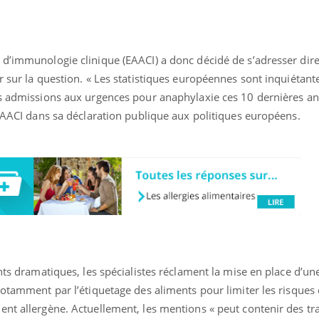
 d’immunologie clinique (EAACI) a donc décidé de s’adresser di
r sur la question. « Les statistiques européennes sont inquiétant
es admissions aux urgences pour anaphylaxie ces 10 dernières ann
’EAACI dans sa déclaration publique aux politiques européens.
ence en fer : comprendre pour
Insuline & Charge ment
tube
Youtube
Youtube
Yout
venir
osait en parler??
gue, irritabilité, brouillard mental ou
En 2026, l'insuline dans l
e alopécie… Les symptômes de la
reste entourée d'idées re
nce en fer sont multiples ce qui la rend
patients comme parfois ch
nts dramatiques, les spécialistes réclament la mise en place d’un
notamment par l’étiquetage des aliments pour limiter les risques
nt allergène. Actuellement, les mentions « peut contenir des tr