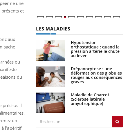
ropéenne une
 présents et
LES MALADIES
donc aux
Hypotension
n sache
orthostatique : quand la
pression artérielle chute
au lever
iarrhées ou
Drépanocytose : une
manifeste
déformation des globules
geaisons du
rouges aux conséquences
graves
Maladie de Charcot
(Sclérose latérale
amyotrophique)
précise. Il
alimentaires.
Prenez un
 l’apéritif.