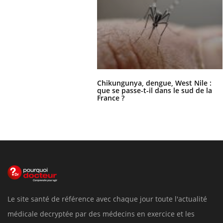
Chikungunya, dengue, West Nile :
que se passe-t-il dans le sud de la
France ?
Le site santé de référence avec chaque jour toute l'actualité
médicale decryptée par des médecins en exercice et les