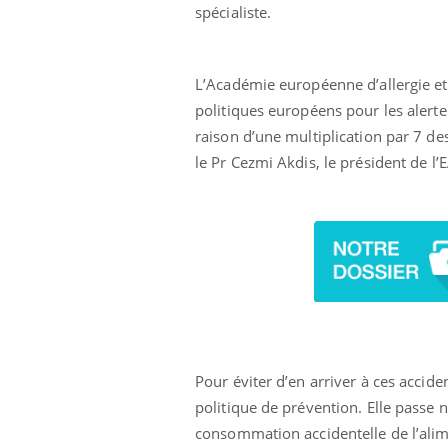
spécialiste.
L’Académie européenne d’allergie et
politiques européens pour les alerte
raison d’une multiplication par 7 d
le Pr Cezmi Akdis, le président de l
Eczéma Chronique des Mains :
Car
Youtube
You
Youtube
expliquer ma maladie
pré
Il y a des sujets qui sont faciles à aborder...
Fati
d'autres non ! D'un côté, poser des
mêm
questions sur la maladie d'un proche c'est
care
montrer ...
...
Pour éviter d’en arriver à ces accide
politique de prévention. Elle passe 
consommation accidentelle de l’alime