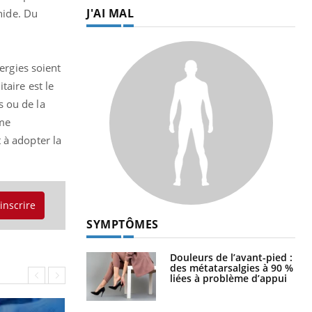
J'AI MAL
hide. Du
ergies soient
aire est le
s ou de la
rme
 à adopter la
'inscrire
SYMPTÔMES
Douleurs de l’avant-pied :
des métatarsalgies à 90 %
liées à problème d’appui