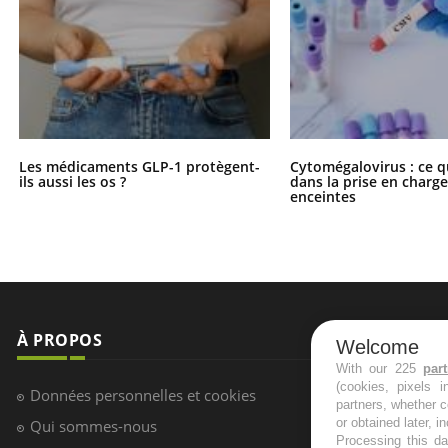
Les médicaments GLP-1 protègent-
Cytomégalovirus : ce q
ils aussi les os ?
dans la prise en char
enceintes
À PROPOS
NEWSLETT
Welcome
With our 225
par
(cookies, pixels 
Recevez toute
Données personnelles et cookies
partners, whether c
infos santé
or obtained later, i
Qui sommes-nous
Processing this da