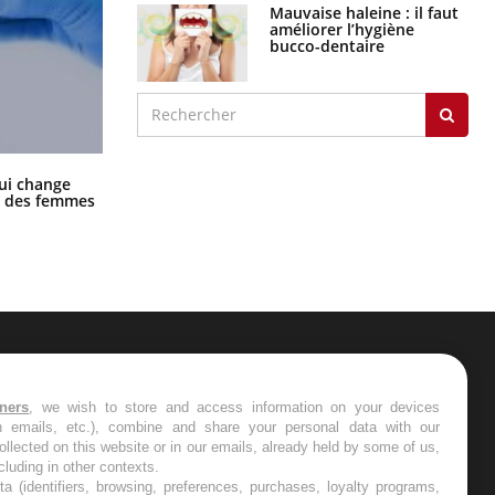
Mauvaise haleine : il faut
améliorer l’hygiène
bucco-dentaire
La sieste empêche-t-elle de dormir
ui change
la nuit ?
ge des femmes
ER
tners
, we wish to store and access information on your devices
in emails, etc.), combine and share your personal data with our
s les semaines les meilleures
ollected on this website or in our emails, already held by some of us,
ncluding in other contexts.
ta (identifiers, browsing, preferences, purchases, loyalty programs,