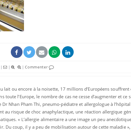
La sieste empêche-t-elle
Fortes c
de dormir la nuit ?
pourquo
noyade g
VIH : la fin du comprimé
Le Viagr
tous les jours se profile-t-
freiner 
elle enfin ?
cancer ?
|
|
|
Commenter
Pourquoi votre ventre
Pourquo
gâche-t-il les premiers
de prot
du lait ou encore à la noisette, 17 millions d’Européens souffrent 
jours de vos vacances ?
finalem
s toute l’Europe, le nombre de cas ne cesse d’augmenter et ce s
le Dr Nhan Pham Thi, pneumo-pédiatre et allergologue à l’hôpital
nt au risque de choc anaphylactique, une réaction allergique gén
tiques. « L’allergie alimentaire a une image un peu anecdotique
. Du coup, il y a peu de mobilisation autour de cette maladie », 