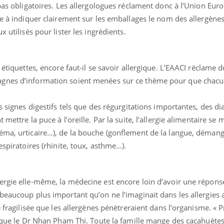
 pas obligatoires. Les allergologues réclament donc à l’Union Eu
ge à indiquer clairement sur les emballages le nom des allergènes
 utilisés pour lister les ingrédients.
 étiquettes, encore faut-il se savoir allergique. L’EAACI réclame 
agnes d’information soient menées sur ce thème pour que chacu
s signes digestifs tels que des régurgitations importantes, des d
mettre la puce à l’oreille. Par la suite, l’allergie alimentaire se 
éma, urticaire…), de la bouche (gonflement de la langue, déman
espiratoires (rhinite, toux, asthme…).
rgie elle-même, la médecine est encore loin d’avoir une réponse 
beaucoup plus important qu’on ne l’imaginait dans les allergies 
e fragilisée que les allergènes pénètreraient dans l’organisme. « 
ique le Dr Nhan Pham Thi. Toute la famille mange des cacahuètes à