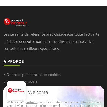
Le site santé de référence avec chaque jour toute l'actualité
médicale decryptée par des médecins en exercice et les
conseils des meilleurs spécialistes.
À PROPOS
Données personnelles et cookies
Qui sommes-nous
Conditions d'utilisation
Welcome
Plan du site
With our 225
partners
, we wish to store and access information on
Mentions Légales
your devices (cookies, pixels in emails, etc.), combine and share