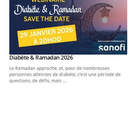
Youtube
Diabète & Ramadan 2026
Youtube
Le Ramadan approche, et, pour de nombreuses
personnes atteintes de diabète, c'est une période de
questions, de défis, mais ...
Un « jumeau numérique » pour faciliter l’accès
COU
Youtube
You
Youtube
à la médecine préventive
Coup
Un établissement lié à un groupe mutualiste innove en
vous
matière de bilan de santé : l'utilisation d'un « jumeau
épis