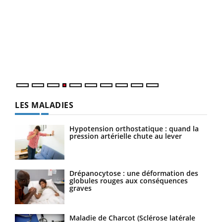
Dia
You
Le 
pers
ques
LES MALADIES
Hypotension orthostatique : quand la
pression artérielle chute au lever
Drépanocytose : une déformation des
globules rouges aux conséquences
graves
Maladie de Charcot (Sclérose latérale