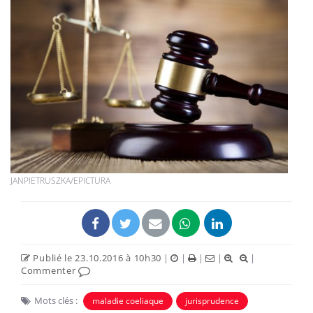
JANPIETRUSZKA/EPICTURA
Publié le 23.10.2016 à 10h30
|
|
|
|
|
Commenter
Mots clés :
maladie coeliaque
jurisprudence