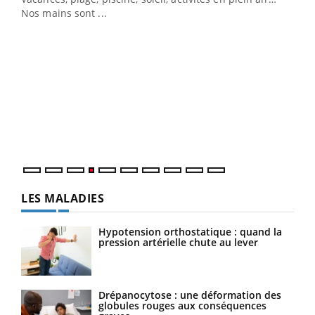
Nos mains sont ...
Dia
You
Le 
pers
ques
LES MALADIES
Hypotension orthostatique : quand la
pression artérielle chute au lever
Drépanocytose : une déformation des
globules rouges aux conséquences