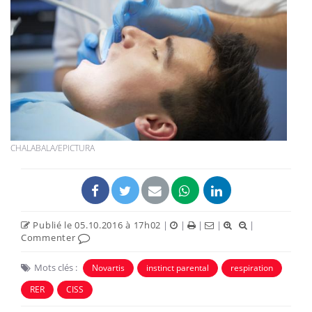
CHALABALA/EPICTURA
Publié le 05.10.2016 à 17h02
|
|
|
|
|
Commenter
Mots clés :
Novartis
instinct parental
respiration
RER
CISS