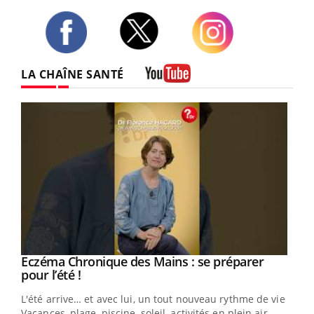
Twitter
Facebook
Instagram
LA CHAÎNE SANTÉ
Youtube
Eczéma Chronique des Mains : se préparer
Youtube
Youtube
pour l’été !
L'été arrive… et avec lui, un tout nouveau rythme de vie !
Vacances, plage, piscine, soleil, activités en plein air…