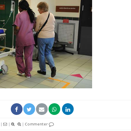
|
|
|
Commenter