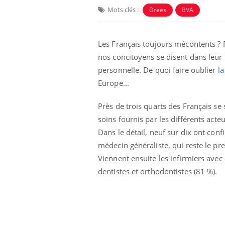
Mots clés :
Drees
BVA
Les Français toujours mécontents ? 
nos concitoyens se disent dans leur 
personnelle. De quoi faire oublier
l
Europe...
Près de trois quarts des Français se s
soins fournis par les différents act
Dans le détail, neuf sur dix ont conf
Cytomégalovirus : ce qui
médecin généraliste, qui reste le pre
change dans la prise en
Viennent ensuite les infirmiers avec 
charge des femmes
enceintes
dentistes et orthodontistes (81 %).
La sieste empêche-t-elle
de dormir la nuit ?