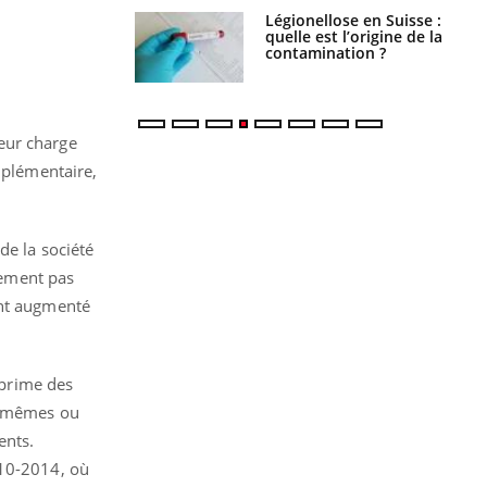
phone nuit-il à
Légionellose en Suisse :
tissage de la
quelle est l’origine de la
?
contamination ?
eur charge
mplémentaire,
de la société
blement pas
ont augmenté
xprime des
ux-mêmes ou
rents.
010-2014, où