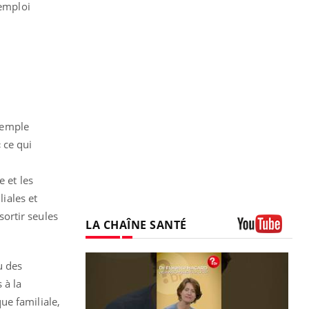
(emploi
exemple
 ce qui
 et les
liales et
ortir seules
LA CHAÎNE SANTÉ
Youtube
u des
 à la
que familiale,