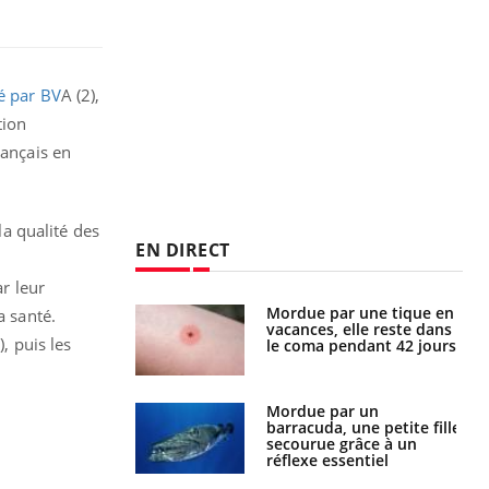
é par BV
A (2),
tion
rançais en
la qualité des
EN DIRECT
ar leur
i manger moins
Mordue par une tique en
a santé.
éines pourrait
vacances, elle reste dans
, puis les
ent être bénéfique
le coma pendant 42 jours
e et chaleur : ce
Mordue par un
la science
barracuda, une petite fille
secourue grâce à un
réflexe essentiel