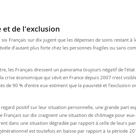
Le Viagra pourrait-il
Le smart
freiner la propagation du
l'appren
cancer ?
lecture 
 et de l'exclusion
 Français sur dix jugent que les dépenses de soins restant à l
révèle d’autant plus forte chez les personnes fragiles ou sans co
e, les Français dressent un panorama toujours négatif de l’état 
Et la crise économique qui sévit en France depuis 2007 n'est visi
ès de 90 % d’entre eux estiment que la pauvreté et l’exclusion 
n regard positif sur leur situation personnelle, une grande part e
tre Français sur dix craignent une situation de chômage pour e
rent dans une situation dégradée par rapport à celle de leurs pa
énérationnel est toutefois en baisse par rapport à la période 2