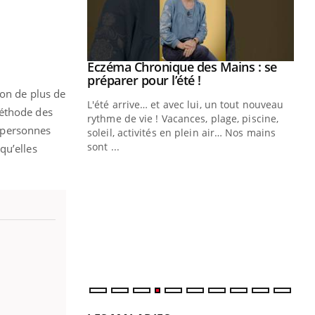
ale : et si on
Eczéma Chronique des Mains : se
Youtube
ube
Youtube
préparer pour l’été !
lon de plus de
e diabète de type 2
L'été arrive… et avec lui, un tout nouveau
méthode des
çues chez les
rythme de vie ! Vacances, plage, piscine,
s personnes
ez les soignants.
soleil, activités en plein air… Nos mains
sont ...
qu’elles
Di
You
Le 
nom
dia
défi