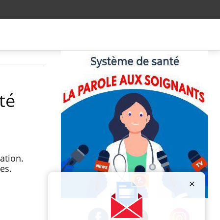
té
ation.
es.
Publicité