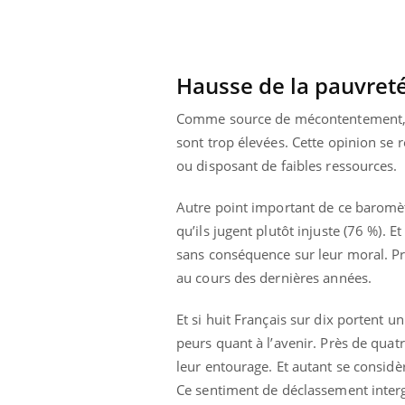
VIH : la fin du comprimé
tous les jours se profile-t-
elle enfin ?
Hausse de la pauvreté
Comme source de mécontentement, six
sont trop élevées. Cette opinion se 
ou disposant de faibles ressources.
Autre point important de ce baromètr
qu’ils jugent plutôt injuste (76 %). 
sans conséquence sur leur moral. Pr
au cours des dernières années.
Et si huit Français sur dix portent u
peurs quant à l’avenir. Près de qua
leur entourage. Et autant se considè
Ce sentiment de déclassement interg