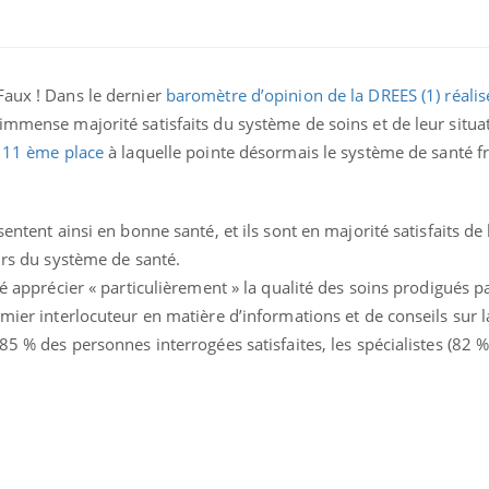
Faux ! Dans le dernier
baromètre d’opinion de la DREES (1) réalis
immense majorité satisfaits du système de soins et de leur situa
a 11 ème place
à laquelle pointe désormais le système de santé f
entent ainsi en bonne santé, et ils sont en majorité satisfaits de 
eurs du système de santé.
ié apprécier « particulièrement » la qualité des soins prodigués p
Pourquoi votre ventre
Pourquo
mier interlocuteur en matière d’informations et de conseils sur l
gâche-t-il les premiers
de prot
85 % des personnes interrogées satisfaites, les spécialistes (82 %)
jours de vos vacances ?
finalem
Fortes chaleurs :
Grossess
pourquoi le risque de
que dit 
noyade grimpe-t-il ?