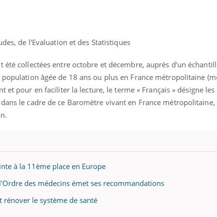
udes, de l'Evaluation et des Statistiques
ence en fer : comprendre pour
Insuline & Charge ment
tube
Youtube
Youtube
Yout
venir
osait en parler??
t été collectées entre octobre et décembre, auprès d’un échantil
gue, irritabilité, brouillard mental ou
En 2026, l'insuline dans l
a population âgée de 18 ans ou plus en France métropolitaine (
e alopécie… Les symptômes de la
reste entourée d'idées re
 et pour en faciliter la lecture, le terme « Français » désigne le
nce en fer sont multiples ce qui la rend
patients comme parfois ch
 dans le cadre de ce Baromètre vivant en France métropolitaine, 
on.
inte à la 11ème place en Europe
 l'Ordre des médecins émet ses recommandations
t rénover le système de santé