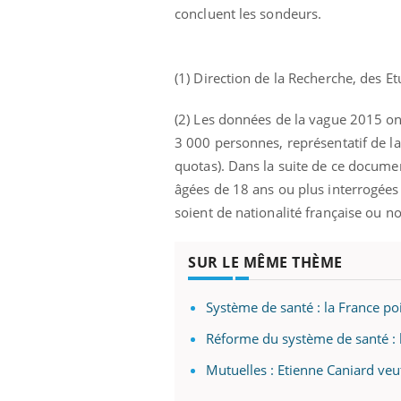
concluent les sondeurs.
(1) Direction de la Recherche, des Et
Eczéma Chronique des Mains :
Car
Youtube
You
Youtube
expliquer ma maladie
pré
(2) Les données de la vague 2015 on
Il y a des sujets qui sont faciles à aborder...
Fati
3 000 personnes, représentatif de l
d'autres non ! D'un côté, poser des
mêm
quotas). Dans la suite de ce document
questions sur la maladie d'un proche c'est
care
montrer ...
...
âgées de 18 ans ou plus interrogées
soient de nationalité française ou n
SUR LE MÊME THÈME
Système de santé : la France po
Réforme du système de santé :
Mutuelles : Etienne Caniard veu