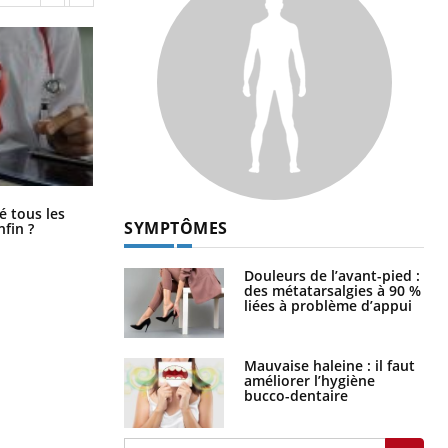
Pourquoi votre ventre gâche-t-il les
é tous les
premiers jours de vos vacances ?
SYMPTÔMES
nfin ?
Douleurs de l’avant-pied :
des métatarsalgies à 90 %
liées à problème d’appui
Mauvaise haleine : il faut
améliorer l’hygiène
bucco-dentaire