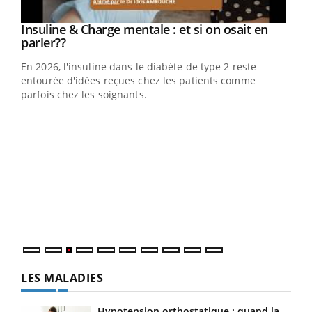
Youtube
Insuline & Charge mentale : et si on osait en
Youtube
Youtube
parler??
En 2026, l'insuline dans le diabète de type 2 reste
entourée d'idées reçues chez les patients comme
parfois chez les soignants.
Ecz
You
pour
L'ét
Vaca
Nos 
LES MALADIES
Hypotension orthostatique : quand la