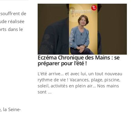
 souffrent de
ude réalisée
rts dans le
ale : et si on
Eczéma Chronique des Mains : se
Youtube
ube
Youtube
préparer pour l’été !
e diabète de type 2
L'été arrive… et avec lui, un tout nouveau
çues chez les
rythme de vie ! Vacances, plage, piscine,
ez les soignants.
soleil, activités en plein air… Nos mains
sont ...
Di
You
Le 
, la Seine-
nom
dia
défi