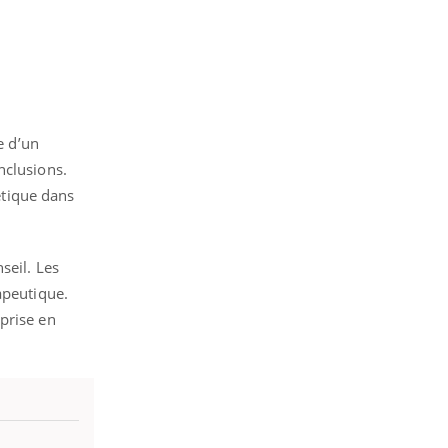
e d’un
nclusions.
bétique dans
seil. Les
apeutique.
prise en