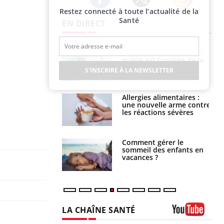
Restez connecté à toute l’actualité de la
Twitter
Facebook
Instagram
Santé
EN DIRECT
phone nuit-il à
Légionellose en Suisse :
tissage de la
quelle est l’origine de la
?
contamination ?
S'INSCRIRE À LA NEWSLETTER
par une tique en
Allergies alimentaires :
, elle reste dans
une nouvelle arme contre
 pendant 42 jours
les réactions sévères
par un
Comment gérer le
a, une petite fille
sommeil des enfants en
e grâce à un
vacances ?
essentiel
LA CHAÎNE SANTÉ
Youtube