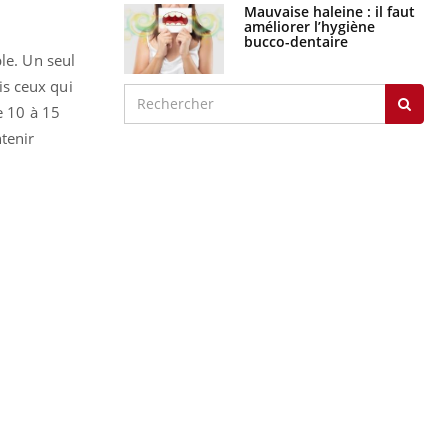
Mauvaise haleine : il faut
améliorer l’hygiène
bucco-dentaire
le. Un seul
is ceux qui
e 10 à 15
tenir