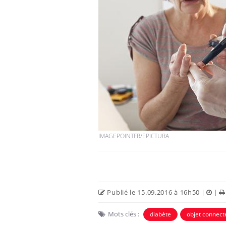
VIH : la fin du comprimé
tous les jours se profile-t-
elle enfin ?
Pourquoi votre ventre
gâche-t-il les premiers
jours de vos vacances ?
IMAGEPOINTFR/EPICTURA
Fortes chaleurs :
pourquoi le risque de
noyade grimpe-t-il ?
Publié le 15.09.2016 à 16h50
|
|
Mots clés :
diabète
objet connect