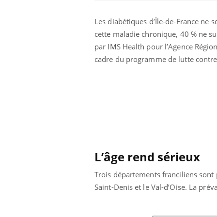
Les diabétiques d’Île-de-France ne 
cette maladie chronique, 40 % ne sui
par IMS Health pour l’Agence Régiona
cadre du programme de lutte contre 
Eczéma Chronique des Mains :
Car
Youtube
You
Youtube
expliquer ma maladie
pré
Il y a des sujets qui sont faciles à aborder...
Fati
d'autres non ! D'un côté, poser des
mêm
questions sur la maladie d'un proche c'est
care
montrer ...
...
L’âge rend sérieux
Trois départements franciliens sont 
Saint-Denis et le Val-d’Oise. La prév