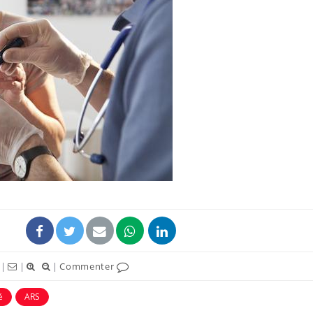
Le Viagra pourrait-il
Le smart
freiner la propagation du
l'appren
cancer ?
lecture 
Pourquoi manger moins
Mordue 
de protéines pourrait
vacances
finalement être bénéfique
le coma
Grossesse et chaleur : ce
Mordue 
que dit la science
barracud
secouru
réflexe 
|
|
|
Commenter
é
ARS