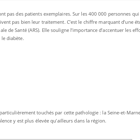
sont pas des patients exemplaires. Sur les 400 000 personnes qui
vent pas bien leur traitement. C’est le chiffre marquant d’une ét
le de Santé (ARS). Elle souligne l’importance d’accentuer les effo
le diabète.
ence en fer : comprendre pour
Insuline & Charge ment
tube
Youtube
Youtube
Yout
venir
osait en parler??
gue, irritabilité, brouillard mental ou
En 2026, l'insuline dans l
e alopécie… Les symptômes de la
reste entourée d'idées re
nce en fer sont multiples ce qui la rend
patients comme parfois ch
particulièrement touchés par cette pathologie : la Seine-et-Marne
alence y est plus élevée qu’ailleurs dans la région.