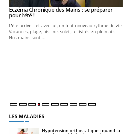
Eczéma Chronique des Mains : se préparer
Youtube
Youtube
pour l’été !
L'été arrive… et avec lui, un tout nouveau rythme de vie !
Vacances, plage, piscine, soleil, activités en plein air…
Nos mains sont ...
Dia
You
Le 
pers
ques
LES MALADIES
Hypotension orthostatique : quand la