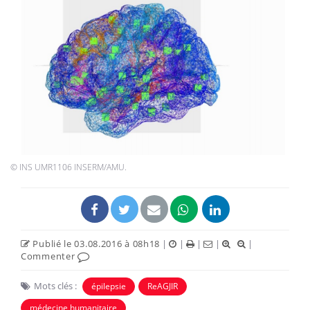
© INS UMR1106 INSERM/AMU.
Publié le 03.08.2016 à 08h18
|
|
|
|
|
Commenter
Mots clés :
épilepsie
ReAGJIR
médecine humanitaire