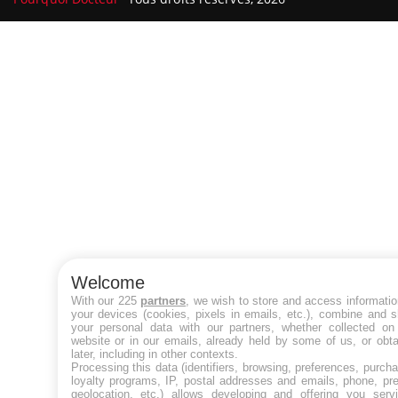
Welcome
With our 225
partners
, we wish to store and access informati
your devices (cookies, pixels in emails, etc.), combine and 
your personal data with our partners, whether collected on 
website or in our emails, already held by some of us, or obt
later, including in other contexts.
Processing this data (identifiers, browsing, preferences, purch
loyalty programs, IP, postal addresses and emails, phone, pr
geolocation, etc.) allows developing and offering you servi