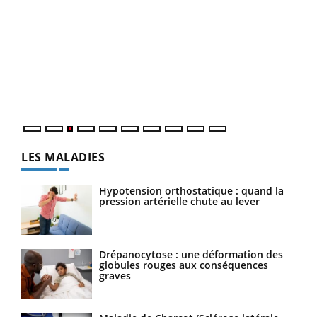
Ecz
You
pour
L'ét
Vaca
Nos 
LES MALADIES
Hypotension orthostatique : quand la
pression artérielle chute au lever
Drépanocytose : une déformation des
globules rouges aux conséquences
graves