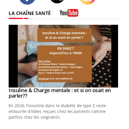
Twitter
Facebook
Instagram
LA CHAÎNE SANTÉ
Youtube
Youtube
Insuline & Charge mentale : et si on osait en
Youtube
Youtube
parler??
En 2026, l'insuline dans le diabète de type 2 reste
entourée d'idées reçues chez les patients comme
parfois chez les soignants.