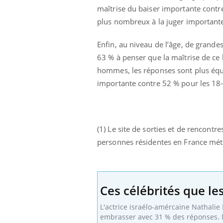
ez les soignants.
soleil, activités en plein air… Nos mains
défi
maîtrise du baiser importante cont
sont ...
plus nombreux à la juger importante
Enfin, au niveau de l’âge, de grande
63 % à penser que la maîtrise de ce
hommes, les réponses sont plus équi
importante contre 52 % pour les 18
(1) Le site de sorties et de rencont
personnes résidentes en France mét
Ces célébrités que le
L'actrice israélo-amércaine Nathalie
embrasser avec 31 % des réponses. Ma