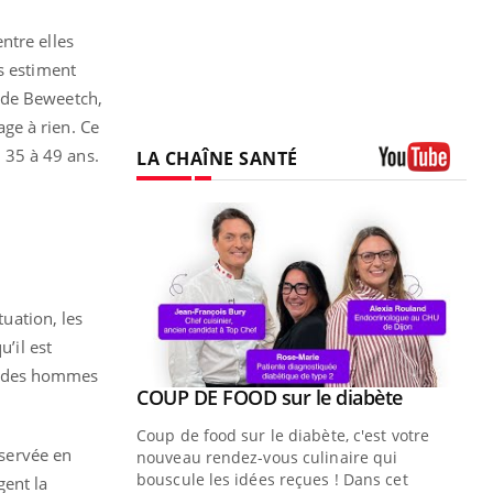
ntre elles
s estiment
 de Beweetch,
ge à rien. Ce
 35 à 49 ans.
LA CHAÎNE SANTÉ
Youtube
tuation, les
’il est
 % des hommes
Youtube
ue » pour
COUP DE FOOD sur le diabète
Youtube
médecine
Coup de food sur le diabète, c'est votre
bservée en
nouveau rendez-vous culinaire qui
n groupe
bouscule les idées reçues ! Dans cet
ent la