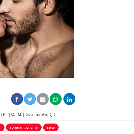
Mordue par un
Comment
barracuda, une petite fille
sommeil
secourue grâce à un
vacance
réflexe essentiel
Légionellose en Suisse :
Bilan pr
quelle est l’origine de la
les kiné
contamination ?
bientôt 
Allergies alimentaires :
TDAH : q
une nouvelle arme contre
traitem
les réactions sévères
États-Un
|
|
|
Commenter
e
somnambulisme
sexe