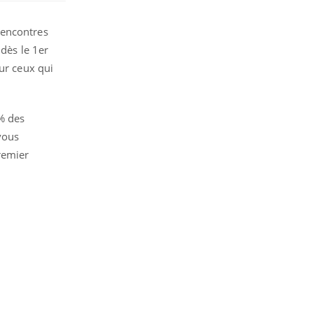
 rencontres
 dès le 1er
ur ceux qui
% des
vous
remier