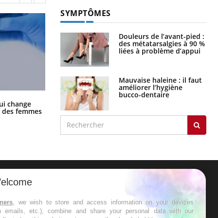
SYMPTÔMES
Douleurs de l’avant-pied :
des métatarsalgies à 90 %
liées à problème d’appui
Mauvaise haleine : il faut
améliorer l’hygiène
bucco-dentaire
La sieste empêche-t-elle de dormir
ui change
la nuit ?
ge des femmes
elcome
ER
tners
, we wish to store and access information on your devices
in emails, etc.), combine and share your personal data with our
s les semaines les meilleures