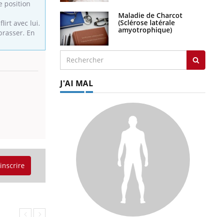
e position
Maladie de Charcot
(Sclérose latérale
irt avec lui.
amyotrophique)
brasser. En
J'AI MAL
'inscrire