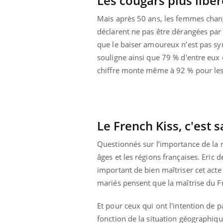
Les cougars plus libé
Mais après 50 ans, les femmes chang
déclarent ne pas être dérangées par 
que le baiser amoureux n’est pas sy
souligne ainsi que 79 % d'entre eux
chiffre monte même à 92 % pour les
Le French Kiss, c'est 
Questionnés sur l’importance de la 
âges et les régions françaises. Eric 
important de bien maîtriser cet a
ale : et si on
Eczéma Chronique des Mains : se
Dia
Youtube
You
mariés pensent que la maîtrise du F
ube
Youtube
préparer pour l’été !
Le 
Et pour ceux qui ont l'intention de p
 diabète de type 2
L'été arrive… et avec lui, un tout nouveau
nom
ues chez les
rythme de vie ! Vacances, plage, piscine,
diab
fonction de la situation géographiq