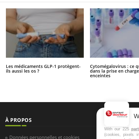
Les médicaments GLP-1 protègent-
Cytomégalovirus : ce q
ils aussi les os ?
dans la prise en char
enceintes
W
À PROPOS
NEWSLETT
With our 225
par
(cookies, pixels 
Recevez toute
Données personnelles et cookies