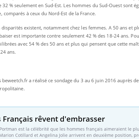
mutualiste innove en mat
s, mais ...
re 32 % seulement en Sud-Est. Les hommes du Sud-Ouest sont ég
santé : l'utilisation d'un 
, comparés à ceux du Nord-Est de la France.
numérique » permet ...
s disparités existent, notamment chez les femmes. A 50 ans et plu
 baiser est importante contre seulement 42 % des 18-24 ans. Pou
librées avec 54 % des 50 ans et plus qui pensent que cette maîtr
-24 ans.
res beweetch.fr a réalisé ce sondage du 3 au 6 juin 2016 auprès d
ropolitaine.
s Français rêvent d'embrasser
 Portman est la célébrité que les hommes français aimeraient le pl
rion Cotillard et Angelina Jolie arrivent en deuxième position, p