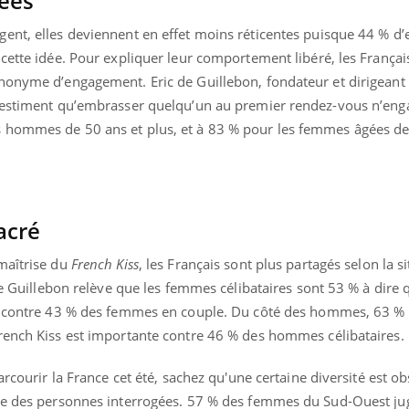
rées
ent, elles deviennent en effet moins réticentes puisque 44 % d’e
cette idée. Pour expliquer leur comportement libéré, les Françai
nonyme d’engagement. Eric de Guillebon, fondateur et dirigeant
 estiment qu’embrasser quelqu’un au premier rendez-vous n’enga
 hommes de 50 ans et plus, et à 83 % pour les femmes âgées de
sacré
maîtrise du
French Kiss
, les Français sont plus partagés selon la si
de Guillebon relève que les femmes célibataires sont 53 % à dire qu
cte contre 43 % des femmes en couple. Du côté des hommes, 63
Youtube
bète & Ramadan 2026
Un « jumeau numériq
tube
Youtube
rench Kiss est importante contre 46 % des hommes célibataires.
faciliter l’accès à la 
Ramadan approche, et, pour de
Youtube
préventive
arcourir la France cet été, sachez qu'une certaine diversité est o
breuses personnes atteintes de
Un établissement lié à u
ète, c'est une période de questions, de
ue des personnes interrogées. 57 % des femmes du Sud-Ouest jug