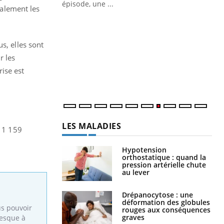
ière de bilan de
épisode, une ...
alement les
« jumeau
Qu
You
êtr
s, elles sont
"Le
r les
qua
Doc
ise est
dir
LES MALADIES
e 1 159
Hypotension
orthostatique : quand la
pression artérielle chute
au lever
Drépanocytose : une
déformation des globules
us pouvoir
rouges aux conséquences
graves
resque à