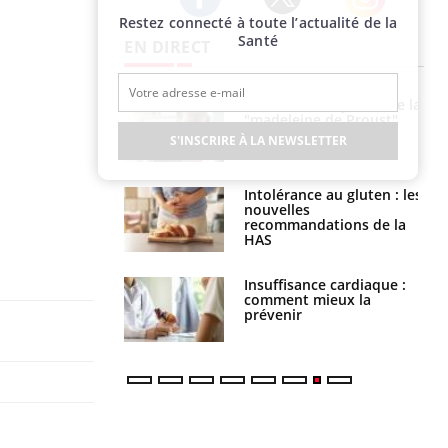
Restez connecté à toute l’actualité de la
Twitter
Facebook
Instagram
Santé
EN DIRECT
 gérer le
Cerveau : le mystère de la
 des enfants en
"madeleine de Proust"
s ?
enfin expliqué
S'INSCRIRE À LA NEWSLETTER
évention : ce que
Intolérance au gluten : les
s pourront
nouvelles
faire
recommandations de la
HAS
uel est ce
Insuffisance cardiaque :
ent autorisé aux
comment mieux la
is ?
prévenir