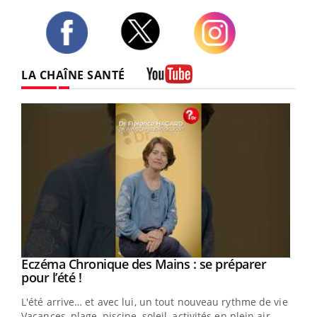
Twitter
Facebook
Instagram
LA CHAÎNE SANTÉ
Youtube
Eczéma Chronique des Mains : se préparer
Youtube
Youtube
pour l’été !
L'été arrive… et avec lui, un tout nouveau rythme de vie !
Vacances, plage, piscine, soleil, activités en plein air…