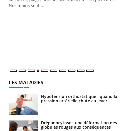
Nos mains sont ...
Dia
You
Le 
pers
ques
LES MALADIES
Hypotension orthostatique : quand la
pression artérielle chute au lever
Drépanocytose : une déformation des
globules rouges aux conséquences