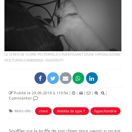
LE CHIEN DE CLAIRE PESTERFIELD L'AVERTISSANT D'UNE HYPOGLYCÉMIE
NOCTURNE/CAMBRIDGE UNIVERSITY
Publié le 29.06.2016 à 11h54
|
|
|
|
|
Commenter
Mots clés :
chien
diabète de type 1
hypochondrie
Souffler sur la truffe de son chien pour savoir si on est