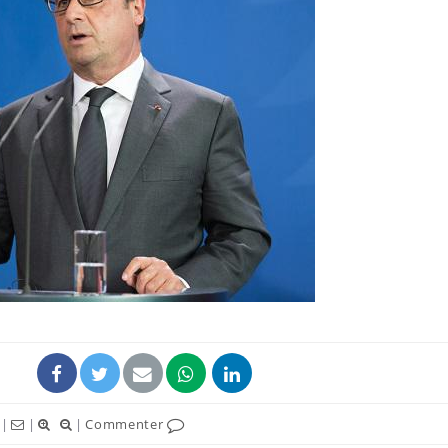
Cancer colorectal : une
stratégie simple aurait
changé la donne au Pays
basque
Chikungunya, dengue,
West Nile : que se passe-
t-il dans le sud de la
France ?
Les médicaments GLP-1
protègent-ils aussi les os
?
|
|
|
Commenter