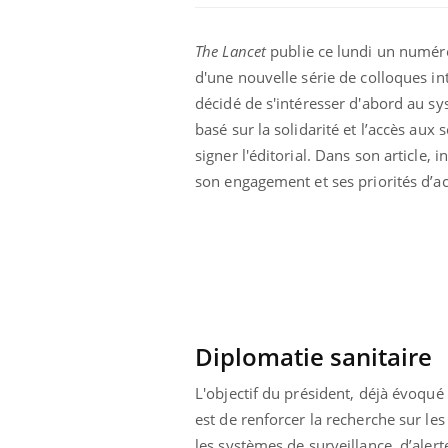
The Lancet
publie ce lundi un numéro
d'une nouvelle série de colloques int
décidé de s'intéresser d'abord au sy
basé sur la solidarité et l’accès aux
signer l'éditorial. Dans son article, 
son engagement et ses priorités d’ac
 Mains :
Carence en fer : comprendre pour
Ins
Youtube
You
Youtube
Youtube
prévenir
osa
aciles à aborder...
Fatigue, irritabilité, brouillard mental ou
En 2
poser des
même alopécie… Les symptômes de la
rest
'un proche c'est
carence en fer sont multiples ce qui la rend
pat
...
Diplomatie sanitaire
L'objectif du président, déjà évoqué 
est de renforcer la recherche sur l
les systèmes de surveillance, d’ale