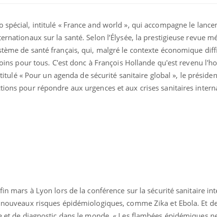
 spécial, intitulé « France and world », qui accompagne le lance
ernationaux sur la santé. Selon l’Élysée, la prestigieuse revue m
stème de santé français, qui, malgré le contexte économique diffic
 soins pour tous. C'est donc à François Hollande qu'est revenu l'
intitulé « Pour un agenda de sécurité sanitaire global », le présiden
tions pour répondre aux urgences et aux crises sanitaires intern
uline & Charge mentale : et si on
tube
Youtube
it en parler??
026, l'insuline dans le diabète de type 2
e entourée d'idées reçues chez les
ients comme parfois chez les soignants.
fin mars à Lyon lors de la conférence sur la sécurité sanitaire int
es nouveaux risques épidémiologiques, comme Zika et Ebola. Et d
rte et de diagnostic dans le monde. « Les flambées épidémiques 