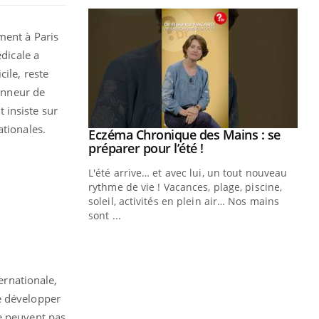
ment à Paris
édicale a
ile, reste
honneur de
t insiste sur
ationales.
Eczéma Chronique des Mains : se
Youtube
Youtube
préparer pour l’été !
L'été arrive… et avec lui, un tout nouveau
rythme de vie ! Vacances, plage, piscine,
soleil, activités en plein air… Nos mains
sont ...
Youtube
Diabète & Ramadan 2026
Un
Youtube
You
fac
Le Ramadan approche, et, pour de
pr
nombreuses personnes atteintes de
ernationale,
Un 
diabète, c'est une période de questions, de
mut
défis, mais ...
e développer
san
ne peuvent pas