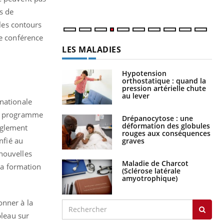
num
s de
 les contours
re conférence
LES MALADIES
Hypotension
orthostatique : quand la
pression artérielle chute
au lever
rnationale
'un programme
Drépanocytose : une
déformation des globules
èglement
rouges aux conséquences
nfié au
graves
 nouvelles
Maladie de Charcot
 la formation
(Sclérose latérale
amyotrophique)
onner à la
bleau sur