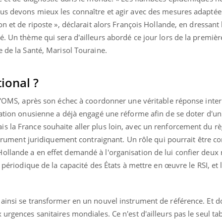
ous devons mieux les connaître et agir avec des mesures adaptée
on et de riposte », déclarait alors François Hollande, en dressant
é. Un thème qui sera d'ailleurs abordé ce jour lors de la premiè
e de la Santé, Marisol Touraine.
ional ?
 l'OMS, après son échec à coordonner une véritable réponse inte
isation onusienne a déjà engagé une réforme afin de se doter d
s la France souhaite aller plus loin, avec un renforcement du r
nstrument juridiquement contraignant. Un rôle qui pourrait être co
ollande a en effet demandé à l'organisation de lui confier deux
t périodique de la capacité des États à mettre en œuvre le RSI, et
 ainsi se transformer en un nouvel instrument de référence. Et d
 urgences sanitaires mondiales. Ce n'est d'ailleurs pas le seul ta