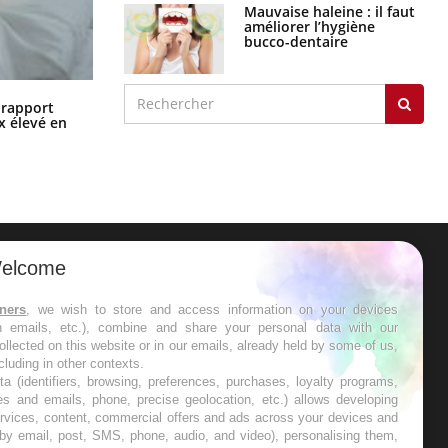
Mauvaise haleine : il faut
améliorer l’hygiène
bucco-dentaire
Grossesse à risque : ce jus naturel
n rapport
attire l'attention des chercheurs
x élevé en
elcome
ER
tners
, we wish to store and access information on your devices
in emails, etc.), combine and share your personal data with our
s les semaines les meilleures
ollected on this website or in our emails, already held by some of us,
ncluding in other contexts.
ta (identifiers, browsing, preferences, purchases, loyalty programs,
es and emails, phone, precise geolocation, etc.) allows developing
ervices, content, commercial offers and ads across your devices and
 by email, post, SMS, phone, audio, and video), personalising them,