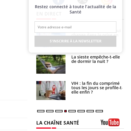
Restez connecté à toute l’actualité de la
Twitter
Facebook
Instagram
Santé
EN DIRECT
Cytomégalovirus : ce qui
Pourquoi votre ventre
change dans la prise en
gâche-t-il les premiers
charge des femmes
jours de vos vacances ?
S'INSCRIRE À LA NEWSLETTER
enceintes
La sieste empêche-t-elle
Fortes chaleurs :
de dormir la nuit ?
pourquoi le risque de
noyade grimpe-t-il ?
VIH : la fin du comprimé
Le Viagra pourrait-il
tous les jours se profile-t-
freiner la propagation du
elle enfin ?
cancer ?
LA CHAÎNE SANTÉ
Youtube