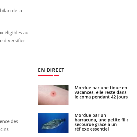
bilan de la
x éligibles au
e diversifier
EN DIRECT
i manger moins
Mordue par une tique en
éines pourrait
vacances, elle reste dans
ent être bénéfique
le coma pendant 42 jours
e et chaleur : ce
Mordue par un
la science
barracuda, une petite fille
ience des
secourue grâce à un
réflexe essentiel
ecins