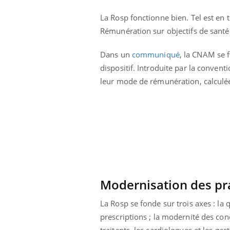
La Rosp fonctionne bien. Tel est en 
Rémunération sur objectifs de santé
Dans un
communiqué
, la CNAM se f
dispositif. Introduite par la convent
leur mode de rémunération, calculée
Cytomégalovirus : ce qui
change dans la prise en
charge des femmes
enceintes
Modernisation des pr
La sieste empêche-t-elle
de dormir la nuit ?
La Rosp se fonde sur trois axes : la 
prescriptions ; la modernité des con
traitants, les cardiologues et les ga