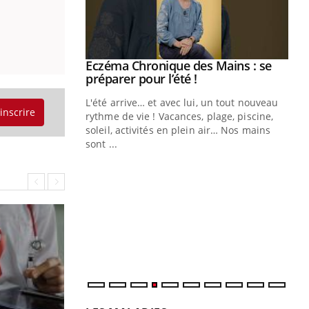
ale : et si on
Eczéma Chronique des Mains : se
Youtube
ube
Youtube
préparer pour l’été !
e diabète de type 2
L'été arrive… et avec lui, un tout nouveau
'inscrire
çues chez les
rythme de vie ! Vacances, plage, piscine,
ez les soignants.
soleil, activités en plein air… Nos mains
sont ...
Di
You
Le 
nom
dia
défi