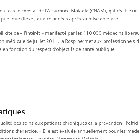
tout cas le constat de l’Assurance-Maladie (CNAM), qui réalise un 
 publique (Rosp), quatre années après sa mise en place.
élicite de « l’intérêt » manifesté par les 110 000 médecins libérau
ion médicale de juillet 2011, la Rosp permet aux professionnels d
 en fonction du respect d’objectifs de santé publique.
Pourquoi votre ventre
Pourquo
gâche-t-il les premiers
de prot
jours de vos vacances ?
finalem
atiques
Fortes chaleurs :
Grossess
pourquoi le risque de
que dit 
qualité des soins aux patients chroniques et la prévention ; l’effic
noyade grimpe-t-il ?
ditions d’exercice. « Elle est évaluée annuellement pour les méd
stroentérologues », précise l’Assurance Maladie.