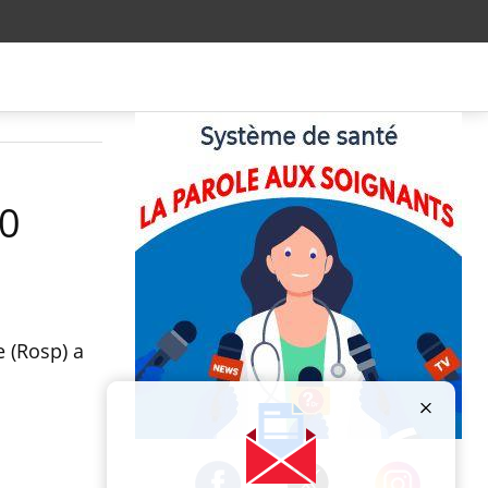
00
e (Rosp) a
Publicité