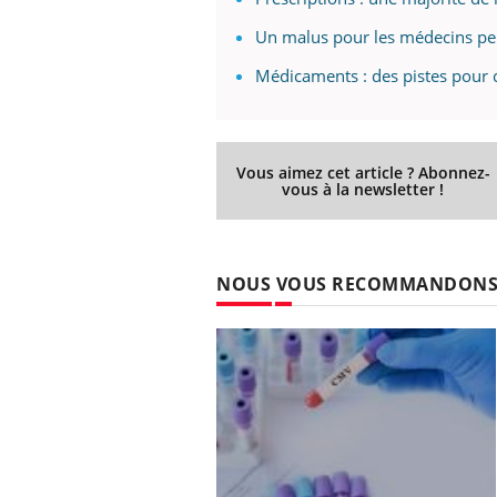
Un malus pour les médecins pe
Médicaments : des pistes pour 
Eczéma Chronique des Mains :
Car
Youtube
You
Youtube
expliquer ma maladie
pré
Il y a des sujets qui sont faciles à aborder...
Fati
Vous aimez cet article ? Abonnez-
d'autres non ! D'un côté, poser des
mêm
vous à la newsletter !
questions sur la maladie d'un proche c'est
care
montrer ...
...
NOUS VOUS RECOMMANDON