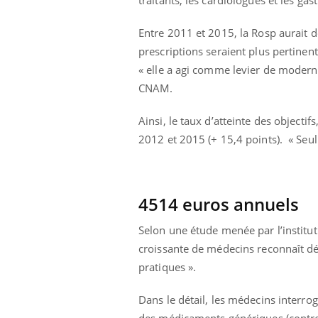
VIH : la fin du comprimé
tous les jours se profile-t-
Entre 2011 et 2015, la Rosp aurait 
elle enfin ?
prescriptions seraient plus pertinent
« elle a agi comme levier de moderni
CNAM.
Ainsi, le taux d’atteinte des objectif
2012 et 2015 (+ 15,4 points). « Seul
4514 euros annuels
Selon une étude menée par l’institut
croissante de médecins reconnaît dés
pratiques ».
Dans le détail, les médecins interro
des médicaments génériques (contre 