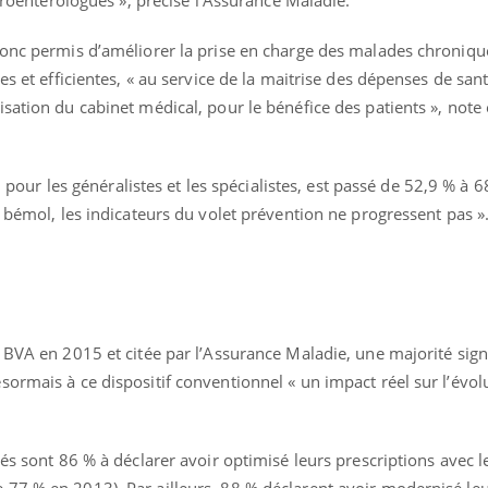
Le Viagra pourrait-il
Le smart
freiner la propagation du
l'appren
donc permis d’améliorer la prise en charge des malades chroniqu
cancer ?
lecture 
es et efficientes, « au service de la maitrise des dépenses de sant
sation du cabinet médical, pour le bénéfice des patients », note 
s, pour les généralistes et les spécialistes, est passé de 52,9 % à 
 bémol, les indicateurs du volet prévention ne progressent pas »
 BVA en 2015 et citée par l’Assurance Maladie, une majorité signi
ormais à ce dispositif conventionnel « un impact réel sur l’évol
gés sont 86 % à déclarer avoir optimisé leurs prescriptions avec l
77 % en 2013). Par ailleurs, 88 % déclarent avoir modernisé leu