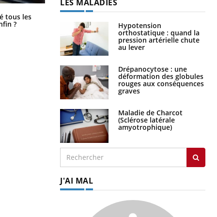
LES MALADIES
Pourquoi votre ventre gâche-t-il les
é tous les
premiers jours de vos vacances ?
nfin ?
Hypotension
orthostatique : quand la
pression artérielle chute
au lever
Drépanocytose : une
déformation des globules
rouges aux conséquences
graves
Maladie de Charcot
(Sclérose latérale
amyotrophique)
J'AI MAL