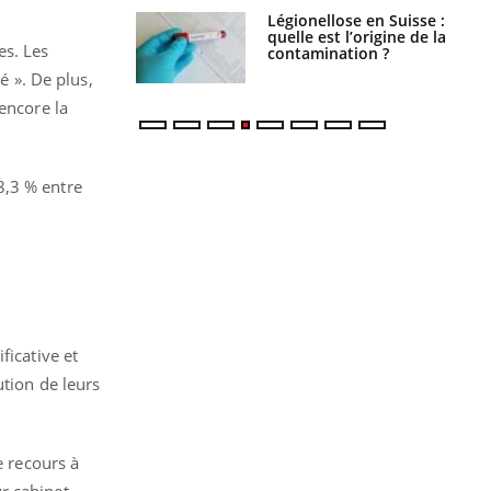
phone nuit-il à
Légionellose en Suisse :
tissage de la
quelle est l’origine de la
es. Les
?
contamination ?
é ». De plus,
encore la
68,3 % entre
.
ficative et
ution de leurs
e recours à
r cabinet,