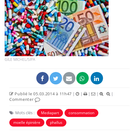
GILE MICHEL/SIPA
Publié le 05.03.2014 à 11h47
|
|
|
|
|
Commenter
Mots clés :
Mediapart
consommation
moelle épinière
phallus